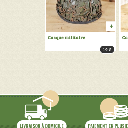
AJOU
Casque militaire
Ca
AU
19
€
PANIER
LIVRAISON À DOMICILE
PAIEMENT EN PLUSI