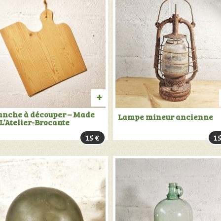
TER
AJOUTER
anche à découper – Made
Lampe mineur ancienne
 L’Atelier-Brocante
AU
15
€
1
PANIER