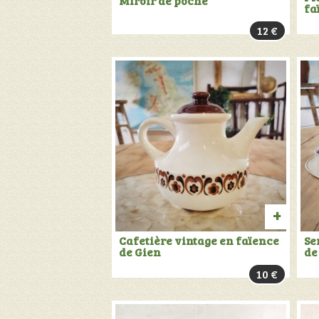
Miroir de poche
fa
AU
12
€
PANIER
AJOU
Cafetière vintage en faïence
Se
de Gien
de
AU
10
€
PANIER