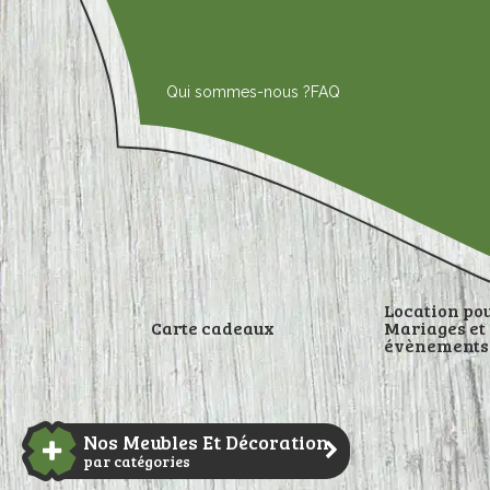
Aller
au
contenu
Qui sommes-nous ?
FAQ
Location po
Carte cadeaux
Mariages et
évènements
DÉCORATI
Nos Meubles Et Décoration
par catégories