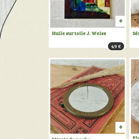
AJOU
Huile sur toile J. Weiss
Sé
AU
49
€
PANIER
AJOU
Pl