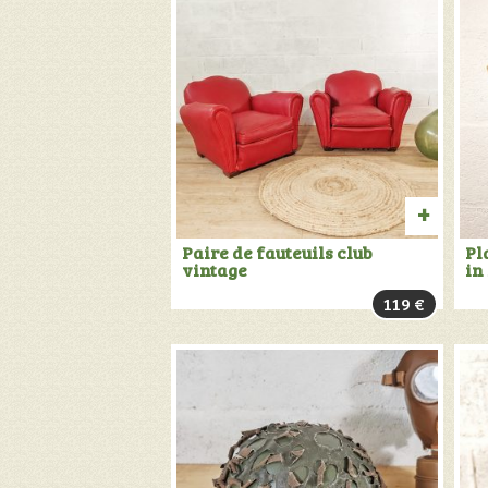
AJOU
Paire de fauteuils club
Pl
vintage
in
AU
119
€
PANIER