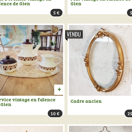
ïence de Gien
Gien
AU
5
€
PANIER
TER
AJOUTER
rvice vintage en faïence
Cadre ancien
 Gien
AU
10
€
2
PANIER