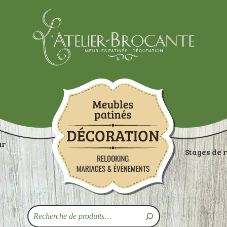
Atelier-brocante
ur
Stages de 
ON
RANGEMENTS
TABLES
ASSISES
ART
Recherche