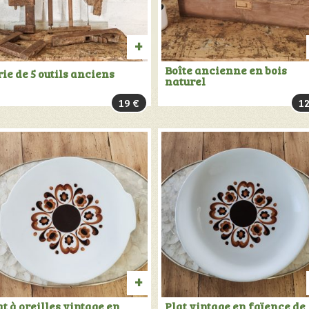
TER
AJOUTER
Boîte ancienne en bois
rie de 5 outils anciens
naturel
AU
19
€
1
PANIER
TER
AJOUTER
at à oreilles vintage en
Plat vintage en faïence de