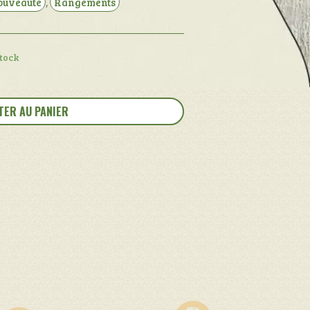
ouveauté
,
Rangements
stock
TER AU PANIER