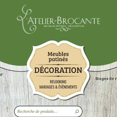
Atelier-brocante
ur
Stages de 
ON
RANGEMENTS
TABLES
ASSISES
ART
Recherche