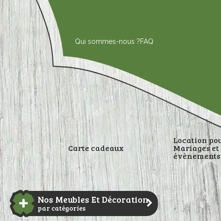
Aller
au
contenu
Qui sommes-nous ?
FAQ
Location po
Carte cadeaux
Mariages et
évènements
DÉCORATI
Nos Meubles Et Décoration
par catégories