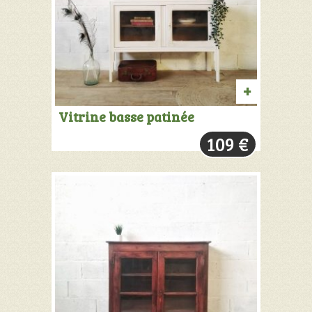
AJOUTER
Vitrine basse patinée
AU
109
€
PANIER