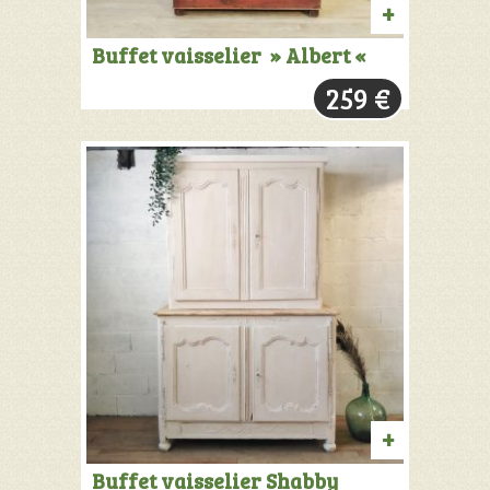
PRODUIT
Buffet vaisselier » Albert «
VENDU:
259
€
+
INFOS
AJOUTER
Buffet vaisselier Shabby