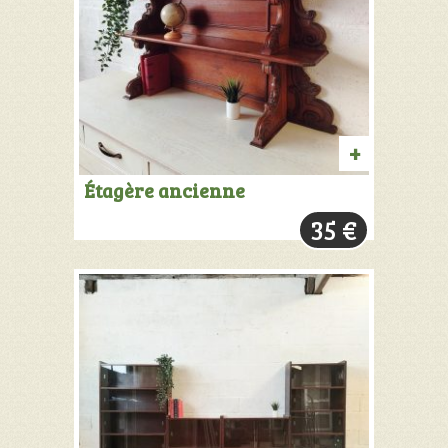
AJOUTER
Étagère ancienne
AU
35
€
PANIER