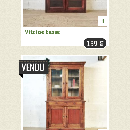
AJOUTER
Vitrine basse
AU
139
€
PANIER