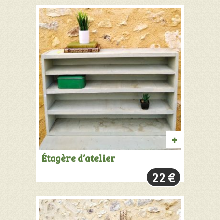
AJOUTER
Étagère d’atelier
AU
22
€
PANIER