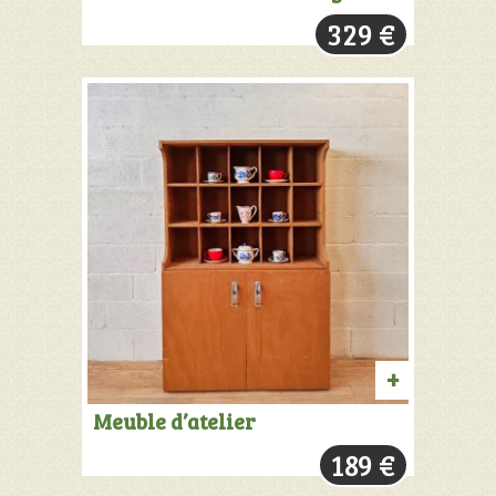
AU
329
€
PANIER
AJOUTER
Meuble d’atelier
AU
189
€
PANIER