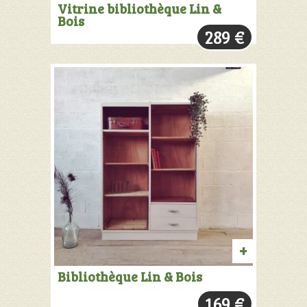
PRODUIT
Vitrine bibliothèque Lin &
Bois
VENDU:
289
€
+
INFOS
AJOUTER
Bibliothèque Lin & Bois
AU
169
€
PANIER