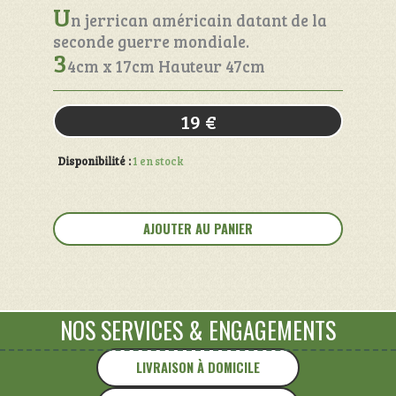
U
n jerrican américain datant de la
seconde guerre mondiale.
3
4cm x 17cm Hauteur 47cm
19
€
Disponibilité :
1 en stock
quantité
de
AJOUTER AU PANIER
Jerrican
"
US-
ARMY"
NOS SERVICES
&
ENGAGEMENTS
LIVRAISON À DOMICILE