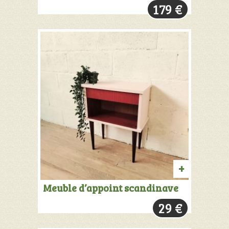
179
€
PANIER
AJOUTER
Meuble d’appoint scandinave
AU
29
€
PANIER