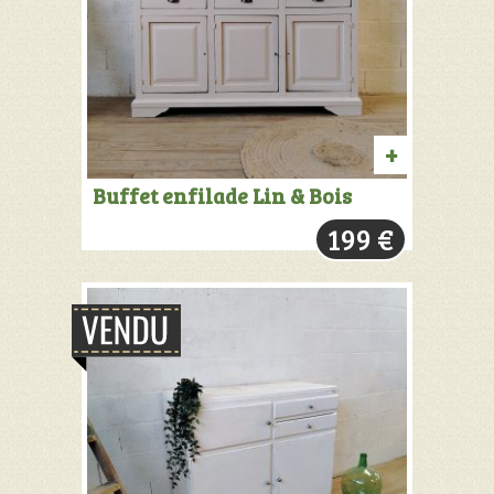
PRODUIT
Buffet enfilade Lin & Bois
VENDU:
199
€
+
INFOS