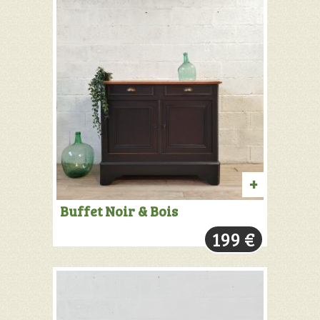
AJOUTER
Buffet Noir & Bois
AU
199
€
PANIER