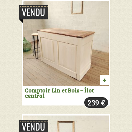
PRODUIT
Comptoir Lin et Bois – Îlot
central
VENDU:
239
€
+
INFOS