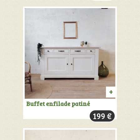
INFOS
AJOUTER
Buffet enfilade patiné
AU
199
€
PANIER