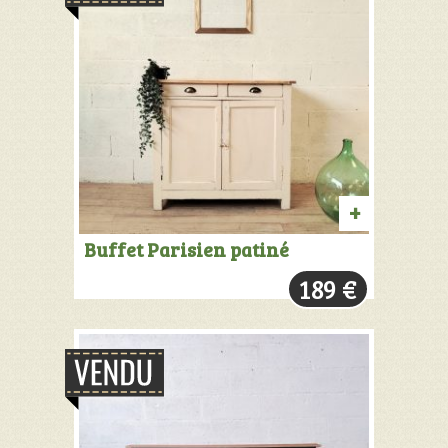
PRODUIT
Buffet Parisien patiné
VENDU:
189
€
+
INFOS