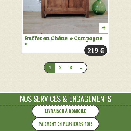
PRODUIT
Buffet en Chêne » Campagne
«
VENDU:
219
€
+
INFOS
1
2
3
→
NOS SERVICES
&
ENGAGEMENTS
LIVRAISON À DOMICILE
PAIEMENT EN PLUSIEURS FOIS