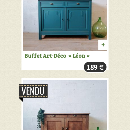
PRODUIT
Buffet Art-Déco » Léon «
VENDU:
189
€
+
INFOS