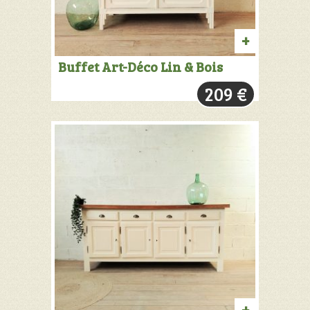
PRODUIT
Buffet Art-Déco Lin & Bois
VENDU:
209
€
+
INFOS