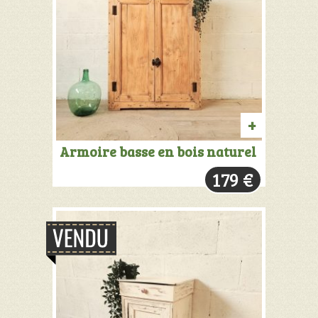
PRODUIT
Armoire basse en bois naturel
VENDU:
179
€
+
INFOS