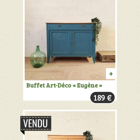
AJOUTER
Buffet Art-Déco « Eugène »
AU
189
€
PANIER