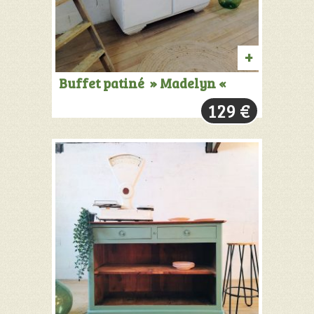
PRODUIT
Buffet patiné » Madelyn «
VENDU:
129
€
+
INFOS