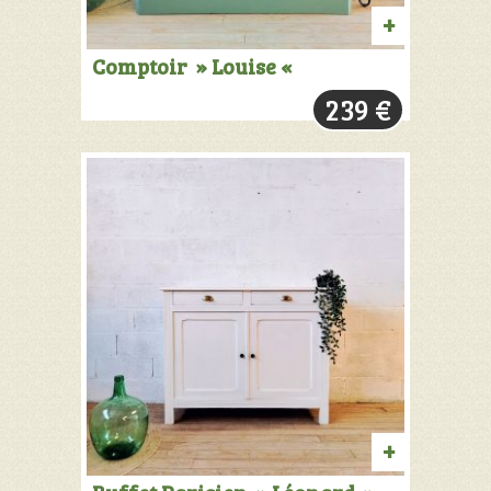
AJOUTER
Comptoir » Louise «
AU
239
€
PANIER
AJOUTER