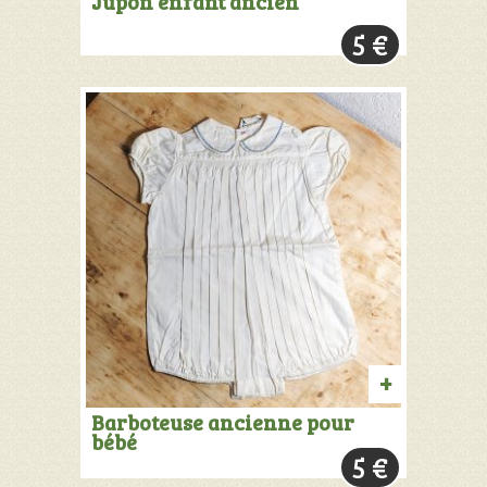
Jupon enfant ancien
AU
5
€
PANIER
AJOUTER
Barboteuse ancienne pour
bébé
AU
5
€
PANIER