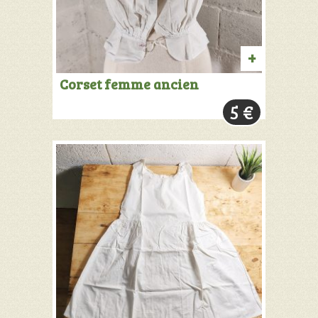
AJOUTER
Corset femme ancien
AU
5
€
PANIER