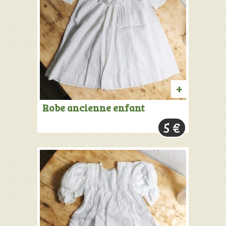
AJOUTER
Robe ancienne enfant
AU
5
€
PANIER