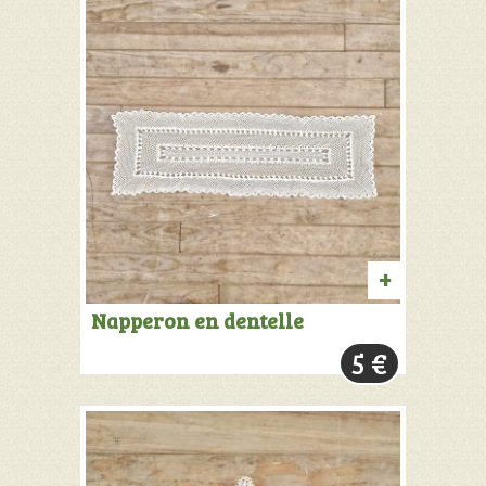
AJOUTER
Napperon en dentelle
AU
5
€
PANIER