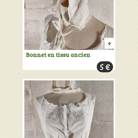
AJOUTER
Bonnet en tissu ancien
AU
5
€
PANIER