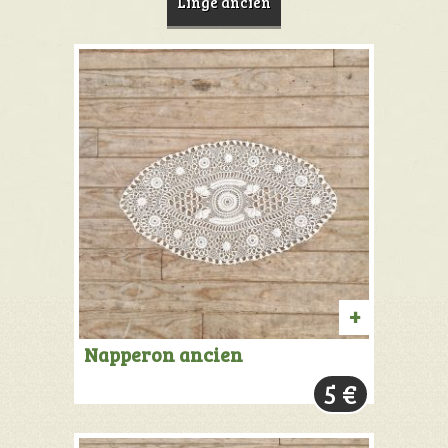
Linge ancien
AJOUTER
Napperon ancien
AU
5
€
PANIER