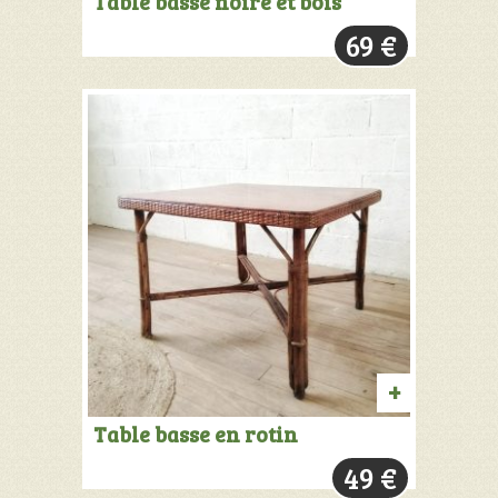
Table basse noire et bois
AU
69
€
PANIER
AJOUTER
Table basse en rotin
AU
49
€
PANIER