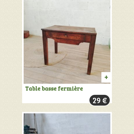
AJOUTER
Table basse fermière
AU
29
€
PANIER