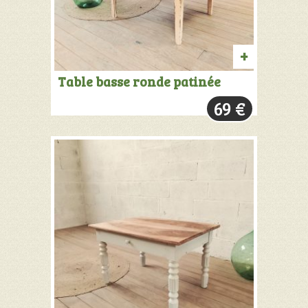
PRODUIT
Table basse ronde patinée
VENDU:
69
€
+
INFOS