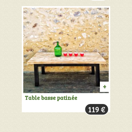
AJOUTER
Table basse patinée
AU
119
€
PANIER