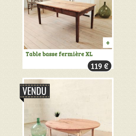
AJOUTER
Table basse fermière XL
AU
119
€
PANIER