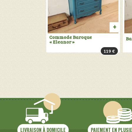
AJOU
Commode Baroque
Ba
« Eleanor »
AU
119
€
PANIER
LIVRAISON À DOMICILE
PAIEMENT EN PLUSI