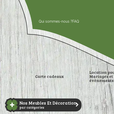
Aller
au
contenu
Qui sommes-nous ?
FAQ
Location po
Carte cadeaux
Mariages et
évènements
DÉCORATI
Nos Meubles Et Décoration
par catégories