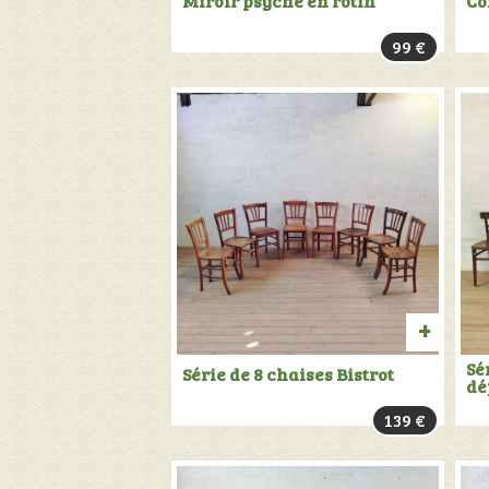
Miroir psyché en rotin
Co
AU
99
€
PANIER
AJOU
Sé
Série de 8 chaises Bistrot
dé
AU
139
€
PANIER