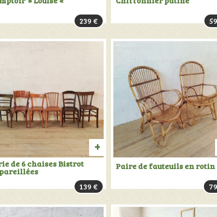
mptoir » Louise «
Chiffonnier patiné
VENDU:
239
€
5
+
INFOS
TER
AJOUTER
rie de 6 chaises Bistrot
Paire de fauteuils en rotin
pareillées
AU
139
€
7
PANIER