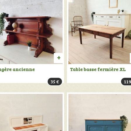
TER
AJOUTER
agère ancienne
Table basse fermière XL
AU
35
€
11
PANIER