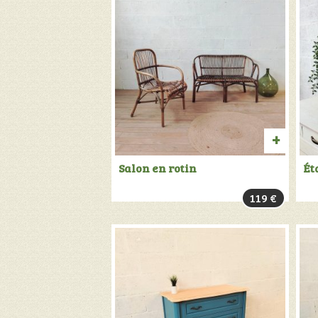
AJOU
Salon en rotin
Ét
AU
119
€
PANIER