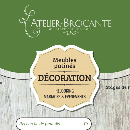
Atelier-brocante
ur
Stages de 
ON
RANGEMENTS
TABLES
ASSISES
ART
Recherche