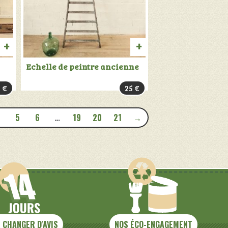
AJOUTER
AJOUTER
Echelle de peintre ancienne
AU
AU
9
€
25
€
PANIER
PANIER
5
6
…
19
20
21
→
 CHANGER D'AVIS
NOS ÉCO-ENGAGEMENT