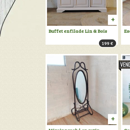
PROD
Buffet enfilade Lin & Bois
Es
VENDU:
199
€
+
INFOS
AJOU