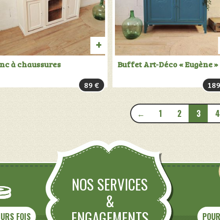
TER
AJOUTER
nc à chaussures
Buffet Art-Déco « Eugène »
AU
89
€
18
PANIER
←
1
2
3
4
NOS SERVICES
&
ENGAGEMENTS
EURS FOIS
POUR