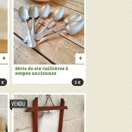
AJOUTER
AJOUTER
Série de six cuillières à
soupes anciennes
AU
AU
5
€
5
€
PANIER
PANIER