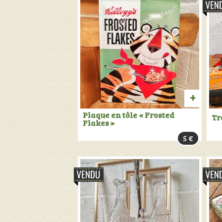
AJOU
Plaque en tôle « Frosted
Tr
Flakes »
AU
5
€
PANIER