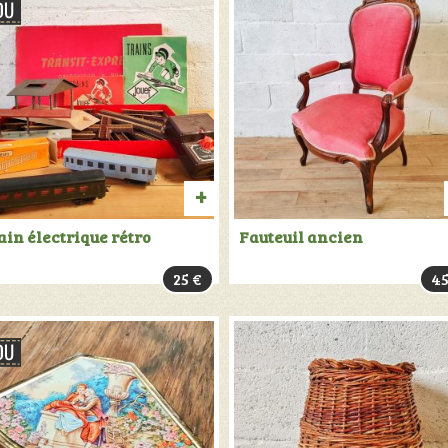
TER
PRODUIT
ain électrique rétro
Fauteuil ancien
VENDU:
25
€
4
+
INFOS