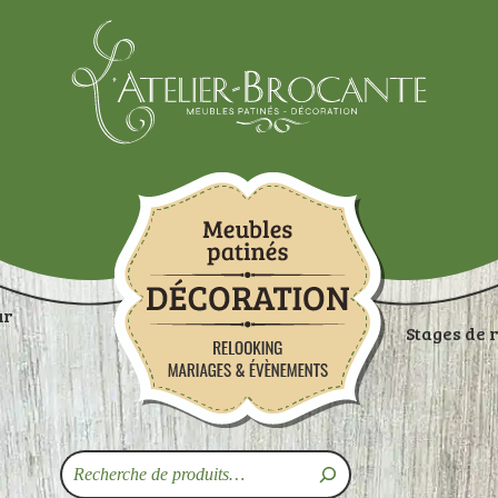
Atelier-brocante
ur
Stages de 
ON
RANGEMENTS
TABLES
ASSISES
ART
Recherche