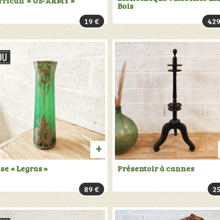
rrican » US-ARMY »
Bois
AU
19
€
42
PANIER
TER
PRODUIT
se « Legras »
Présentoir à cannes
VENDU:
89
€
2
+
INFOS