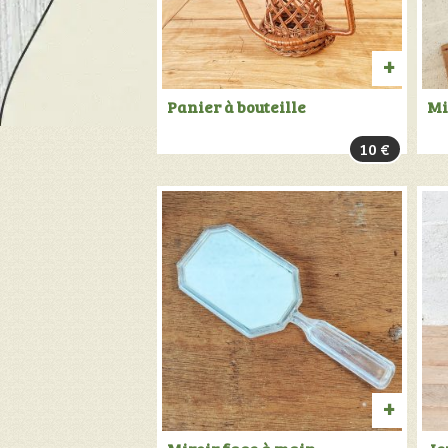
AJOU
Panier à bouteille
Mi
AU
10
€
PANIER
AJOU