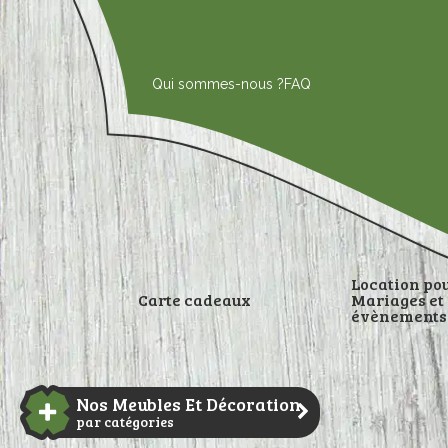
Aller
au
contenu
Qui sommes-nous ?
FAQ
Location po
Carte cadeaux
Mariages et
évènements
DÉCORATI
Nos Meubles Et Décoration
par catégories