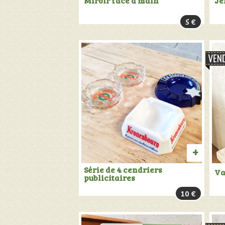
Miroir face à main
Je
AU
5
€
PANIER
AJOU
Série de 4 cendriers
Va
publicitaires
AU
10
€
PANIER