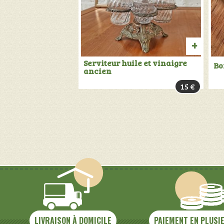
PROD
Serviteur huile et vinaigre
Bo
ancien
VENDU:
15
€
+
INFOS
LIVRAISON À DOMICILE
PAIEMENT EN PLUSI