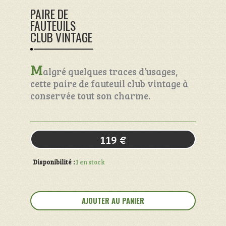
PAIRE DE
FAUTEUILS
CLUB VINTAGE
M
algré quelques traces d’usages,
cette paire de fauteuil club vintage à
conservée tout son charme.
119
€
Disponibilité :
1 en stock
quantité
de
AJOUTER AU PANIER
Paire
de