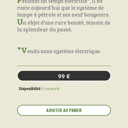
endant un temps électrifié*, il ne
reste aujourd’hui que le système de
lampe à pétrole et ses neuf bougeoirs.
U
n objet d’une rare beauté, témoin de
la splendeur du passé.
*V
endu sans système électrique.
99
€
Disponibilité :
1 en stock
quantité
de
AJOUTER AU PANIER
Lustre
en
opaline