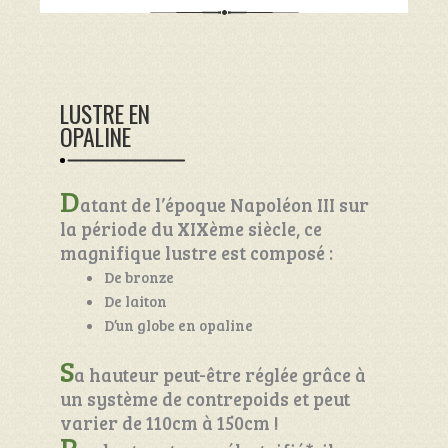
LUSTRE EN
OPALINE
D
atant de l’époque Napoléon III sur
la période du XIXème siècle, ce
magnifique lustre est composé :
De bronze
De laiton
D’un globe en opaline
S
a hauteur peut-être réglée grâce à
un système de contrepoids et peut
varier de 110cm à 150cm !
P