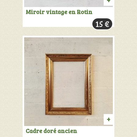
PRODUIT
Miroir vintage en Rotin
VENDU:
15
€
+
INFOS
AJOUTER
Cadre doré ancien
AU