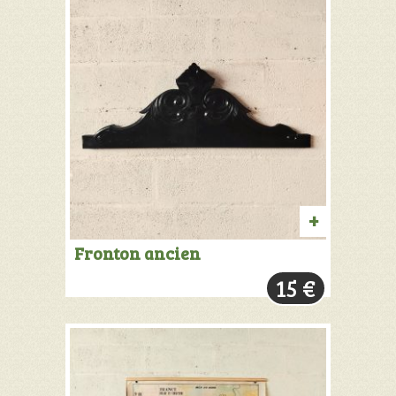
AJOUTER
Fronton ancien
AU
15
€
PANIER