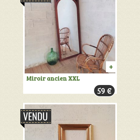
PRODUIT
Miroir ancien XXL
VENDU:
59
€
+
INFOS