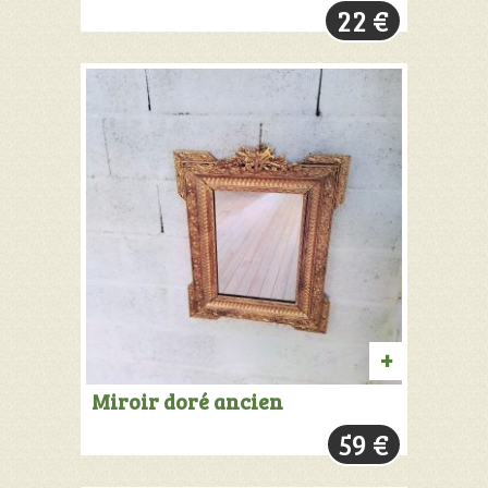
22
€
PANIER
AJOUTER
Miroir doré ancien
AU
59
€
PANIER