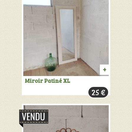
AJOUTER
Miroir Patiné XL
AU
25
€
PANIER