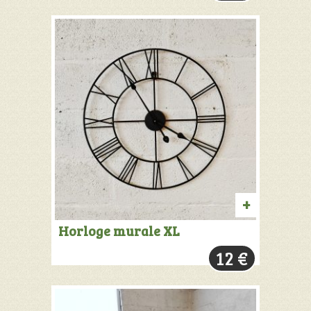
AJOUTER
Horloge murale XL
AU
12
€
PANIER