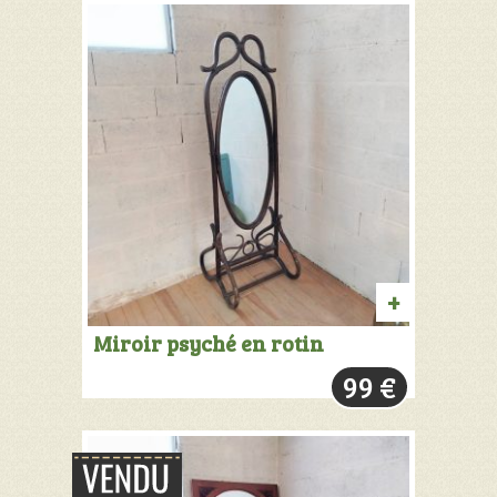
AJOUTER
Miroir psyché en rotin
AU
99
€
PANIER