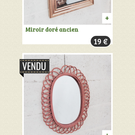
PRODUIT
Miroir doré ancien
VENDU:
19
€
+
INFOS