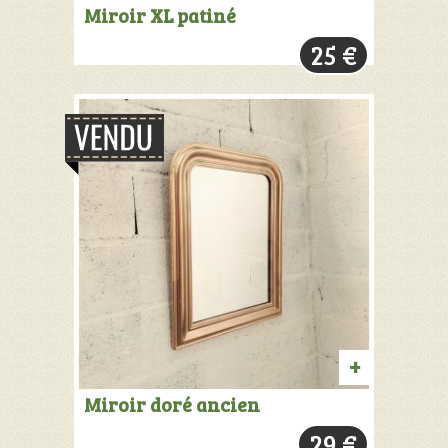
PRODUIT
Miroir XL patiné
VENDU:
25
€
+
INFOS
PRODUIT
Miroir doré ancien
VENDU:
29
€