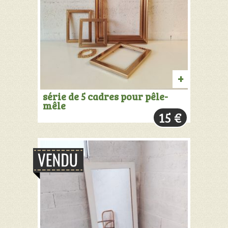
PRODUIT
série de 5 cadres pour pêle-
mêle
VENDU:
15
€
+
INFOS