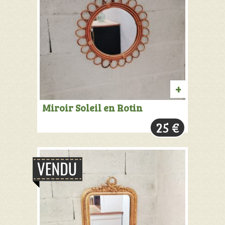
PRODUIT
Miroir Soleil en Rotin
VENDU:
25
€
+
INFOS