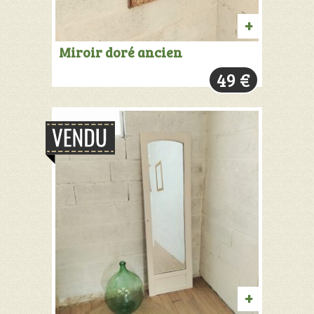
PRODUIT
Miroir doré ancien
VENDU:
49
€
+
INFOS