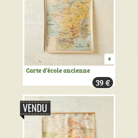
AJOUTER
Carte d’école ancienne
AU
39
€
PANIER