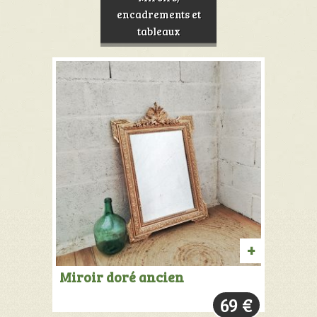
encadrements et
tableaux
AJOUTER
Miroir doré ancien
AU
69
€
PANIER