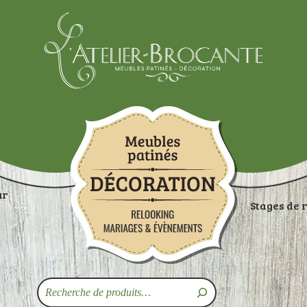
Atelier-brocante
ur
Stages de 
ON
RANGEMENTS
TABLES
ASSISES
ART
Recherche