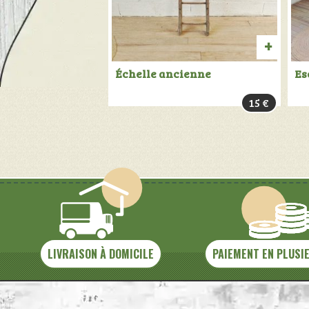
PROD
Échelle ancienne
Es
VENDU:
15
€
+
INFOS
LIVRAISON À DOMICILE
PAIEMENT EN PLUSI