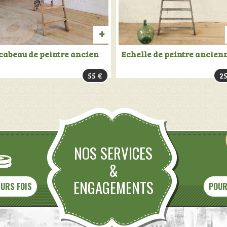
UIT
AJOUTER
cabeau de peintre ancien
Echelle de peintre ancien
AU
55
€
2
PANIER
NOS SERVICES
&
ENGAGEMENTS
EURS FOIS
POUR