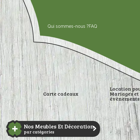
Aller
au
contenu
Qui sommes-nous ?
FAQ
Location po
Carte cadeaux
Mariages et
évènements
DÉCORATI
Nos Meubles Et Décoration
par catégories