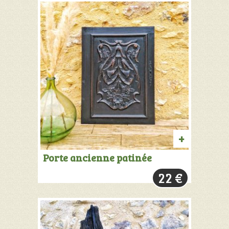
AJOUTER
Porte ancienne patinée
AU
22
€
PANIER