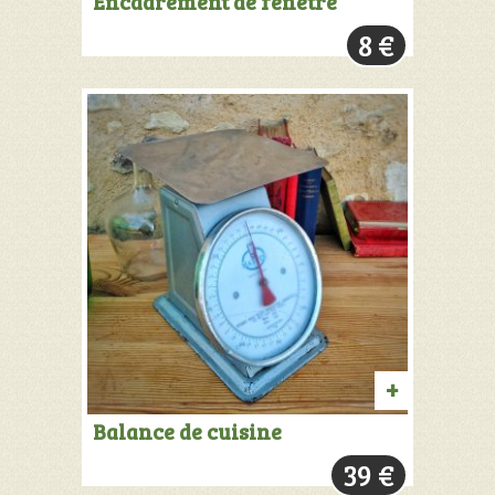
Encadrement de fenêtre
AU
8
€
PANIER
AJOUTER
Balance de cuisine
AU
39
€
PANIER