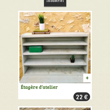
Industriel
AJOUTER
Étagère d’atelier
AU
22
€
PANIER