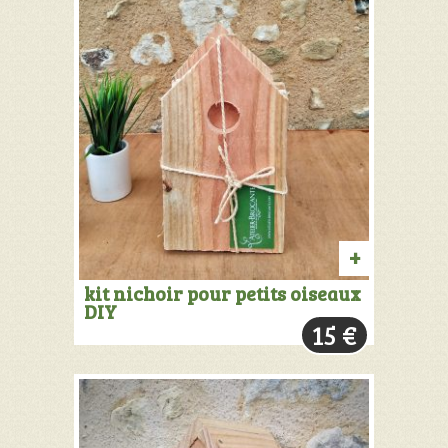
AJOUTER
kit nichoir pour petits oiseaux
DIY
AU
15
€
PANIER