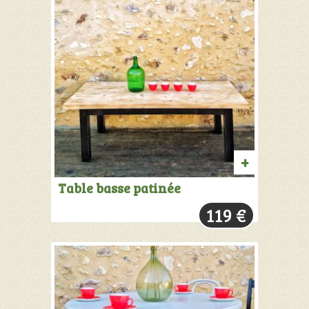
AJOUTER
Table basse patinée
AU
119
€
PANIER