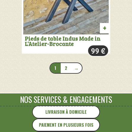
PRODUIT
Pieds de table Indus Made in
L’Atelier-Brocante
VENDU:
99
€
+
INFOS
1
2
→
NOS SERVICES
&
ENGAGEMENTS
LIVRAISON À DOMICILE
PAIEMENT EN PLUSIEURS FOIS