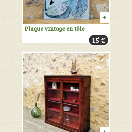
AJOUTER
Plaque vintage en tôle
AU
15
€
PANIER