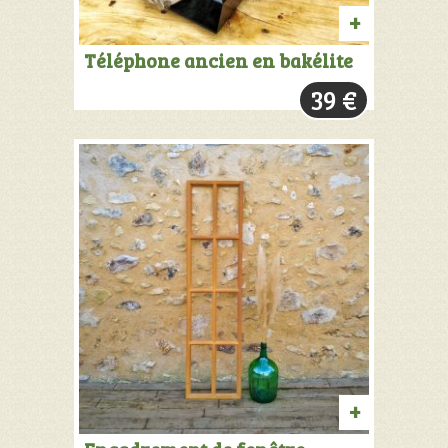
AJOUTER
Téléphone ancien en bakélite
AU
39
€
PANIER
AJOUTER