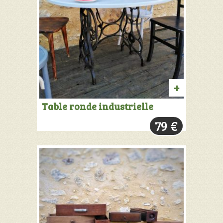
AJOUTER
Table ronde industrielle
AU
79
€
PANIER