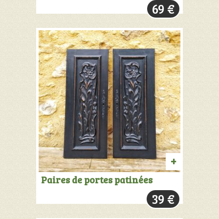
69
€
PANIER
AJOUTER
Paires de portes patinées
AU
39
€
PANIER