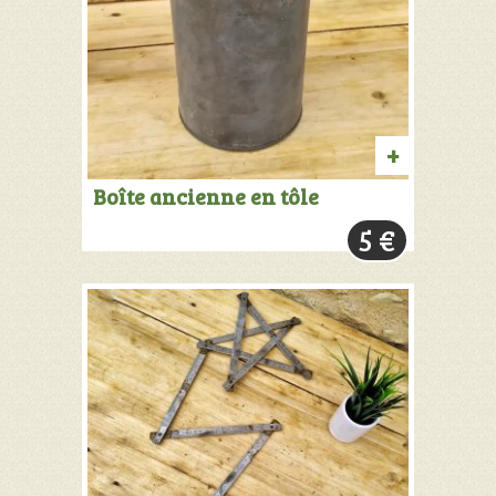
AJOUTER
Boîte ancienne en tôle
AU
5
€
PANIER