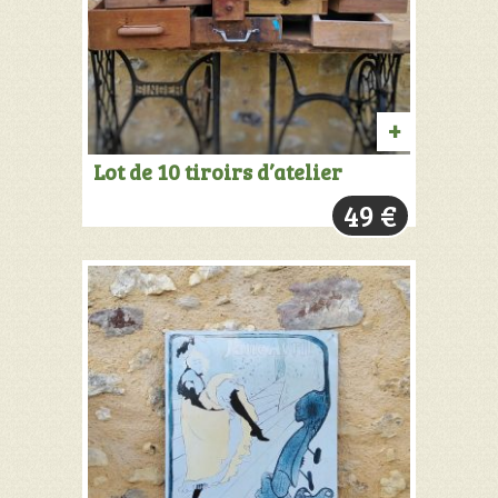
AJOUTER
Lot de 10 tiroirs d’atelier
AU
49
€
PANIER