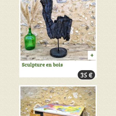
AJOUTER
Sculpture en bois
AU
35
€
PANIER