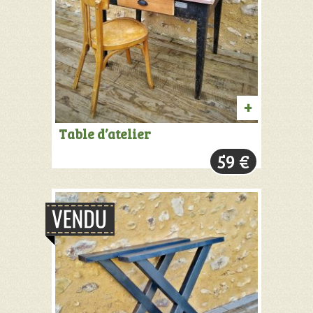
AJOUTER
Table d’atelier
AU
59
€
PANIER