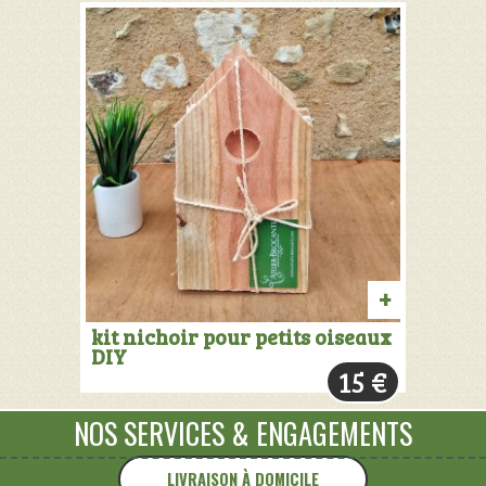
AJOUTER
kit nichoir pour petits oiseaux
DIY
AU
15
€
PANIER
NOS SERVICES
&
ENGAGEMENTS
LIVRAISON À DOMICILE