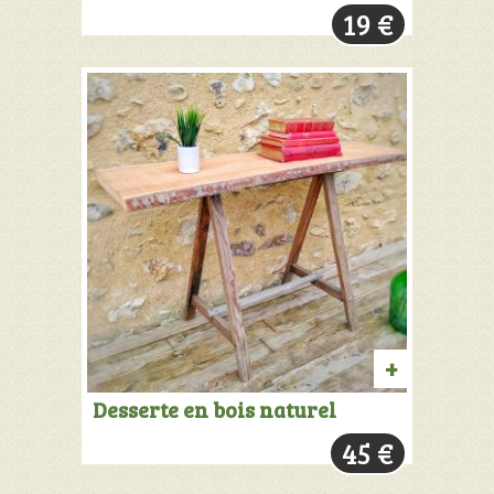
19
€
PANIER
AJOUTER
Desserte en bois naturel
AU
45
€
PANIER