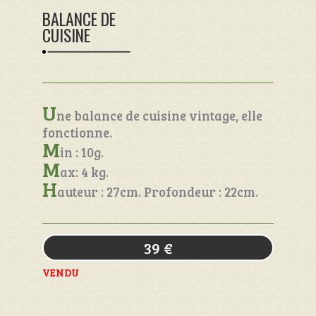
BALANCE DE
CUISINE
U
ne balance de cuisine vintage, elle
fonctionne.
M
in : 10g.
M
ax: 4 kg.
H
auteur : 27cm. Profondeur : 22cm.
39
€
VENDU