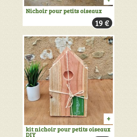
AJOUTER
Nichoir pour petits oiseaux
AU
19
€
PANIER
AJOUTER
kit nichoir pour petits oiseaux
DIY
AU