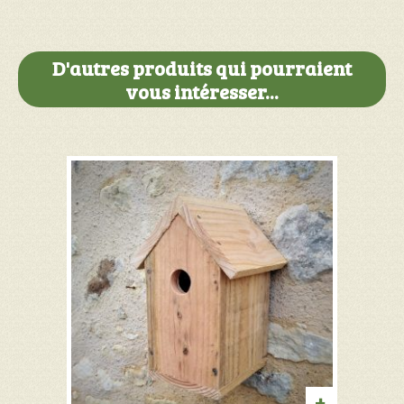
en
bakélite
D'autres produits qui pourraient
vous intéresser...