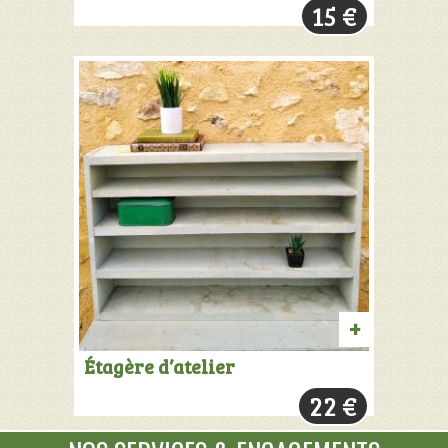
15
€
PANIER
AJOUTER
Étagère d’atelier
AU
22
€
PANIER