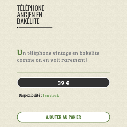
TÉLÉPHONE
ANCIEN EN
BAKÉLITE
U
n téléphone vintage en bakélite
comme on en voit rarement !
39
€
Disponibilité :
1 en stock
quantité
de
AJOUTER AU PANIER
Téléphone
ancien