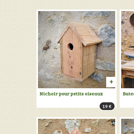
AJOUTE
Nichoir pour petits oiseaux
Bate
AU
19
€
PANIER