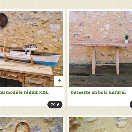
R
AJOUTER
au modèle réduit XXL
Desserte en bois naturel
AU
79
€
PANIER