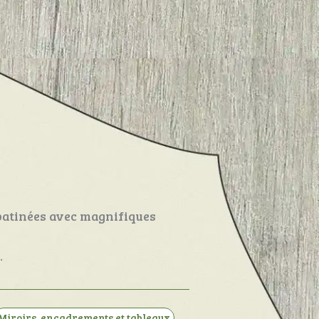
 patinées avec magnifiques
.
Miroirs, encadrements et tableaux
,