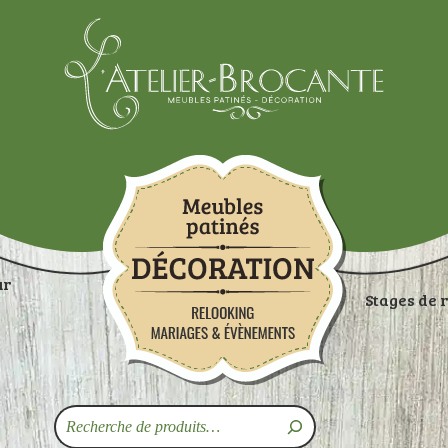
Atelier-brocante
ur
Stages de 
ON
RANGEMENTS
TABLES
ASSISES
ART
Recherche