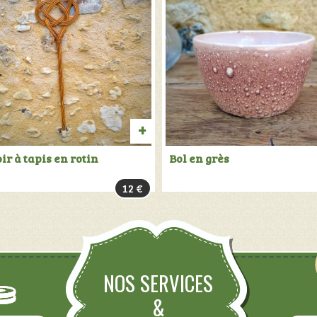
R
AJOUTER
ir à tapis en rotin
Bol en grès
AU
12
€
PANIER
NOS SERVICES
&