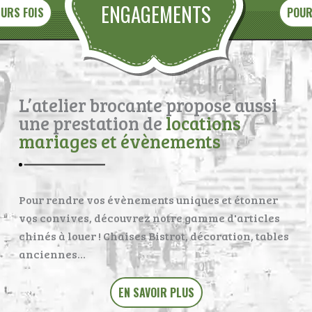
ENGAGEMENTS
EURS FOIS
POUR
L’atelier brocante propose aussi
une prestation de
locations
mariages et évènements
Pour rendre vos évènements uniques et étonner
vos convives, découvrez notre gamme d'articles
chinés à louer ! Chaises Bistrot, décoration, tables
anciennes…
EN SAVOIR PLUS