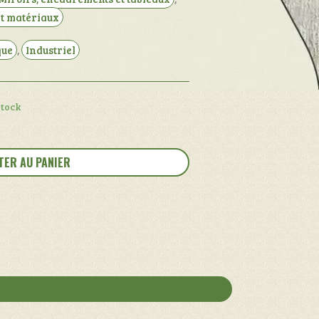
et matériaux
que
,
Industriel
stock
TER AU PANIER