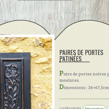
PAIRES DE PORTES
PATINÉES
P
aire de portes noires
moulures.
D
imensions : 26×67,5cm
CATÉGORIES :
Décoration
,