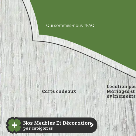
Aller
au
contenu
Qui sommes-nous ?
FAQ
Location po
Carte cadeaux
Mariages et
évènements
DÉCORATI
Nos Meubles Et Décoration
par catégories