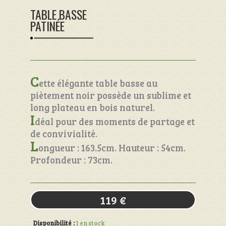
TABLE BASSE
PATINÉE
C
ette élégante table basse au
piètement noir possède un sublime et
long plateau en bois naturel.
I
déal pour des moments de partage et
de convivialité.
L
ongueur : 163.5cm. Hauteur : 54cm.
Profondeur : 73cm.
119
€
Disponibilité :
1 en stock