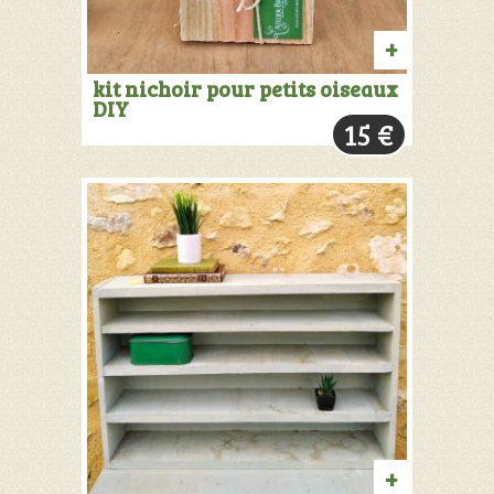
AJOUTER
kit nichoir pour petits oiseaux
DIY
AU
15
€
PANIER