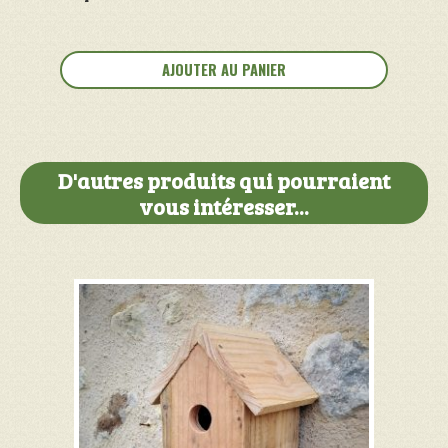
quantité
de
AJOUTER AU PANIER
Table
basse
patinée
D'autres produits qui pourraient
vous intéresser...