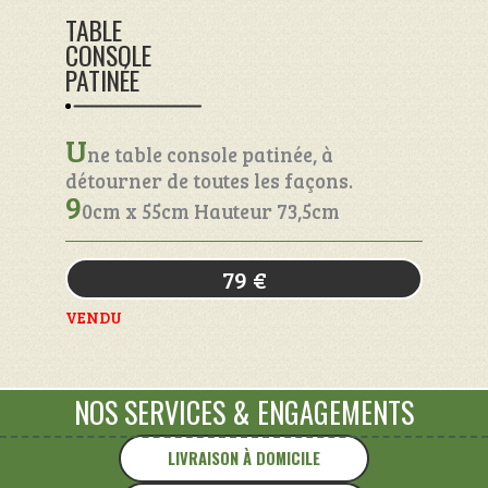
TABLE
CONSOLE
PATINÉE
U
ne table console patinée, à
détourner de toutes les façons.
9
0cm x 55cm Hauteur 73,5cm
79
€
VENDU
NOS SERVICES
&
ENGAGEMENTS
LIVRAISON À DOMICILE