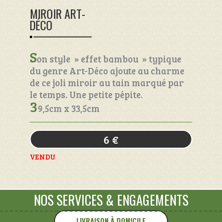
MIROIR ART-
DÉCO
S
on style » effet bambou » typique
du genre Art-Déco ajoute au charme
de ce joli miroir au tain marqué par
le temps. Une petite pépite.
3
9,5cm x 33,5cm
6
€
VENDU
NOS SERVICES
&
ENGAGEMENTS
LIVRAISON À DOMICILE