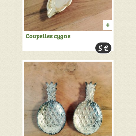
AJOUTER
Coupelles cygne
AU
5
€
PANIER