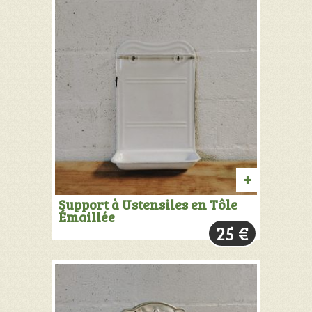
AJOUTER
Support à Ustensiles en Tôle
Émaillée
AU
25
€
PANIER