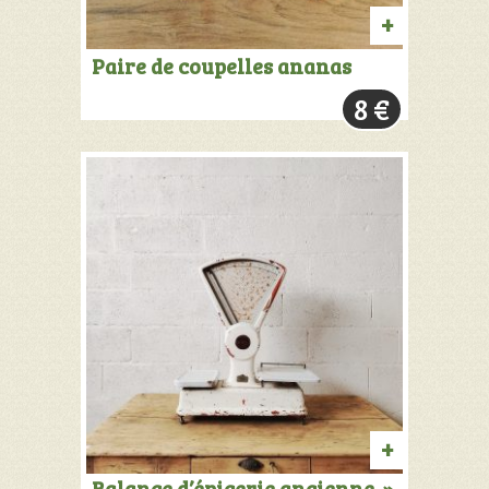
AJOUTER
Paire de coupelles ananas
AU
8
€
PANIER
AJOUTER
Balance d’épicerie ancienne »