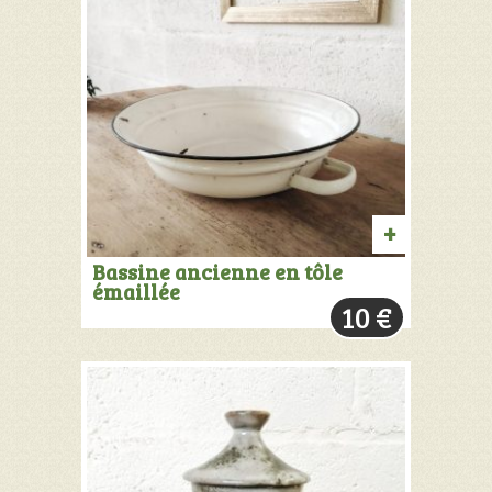
AJOUTER
Bassine ancienne en tôle
émaillée
AU
10
€
PANIER