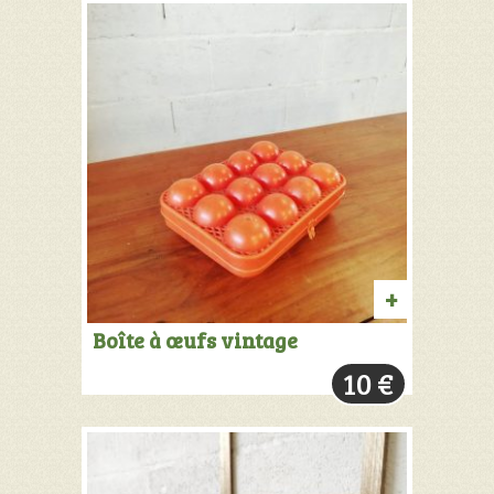
AJOUTER
Boîte à œufs vintage
AU
10
€
PANIER