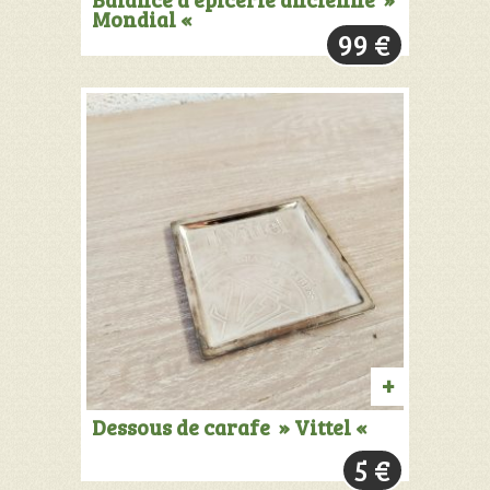
Mondial «
AU
99
€
PANIER
AJOUTER
Dessous de carafe » Vittel «
AU
5
€
PANIER