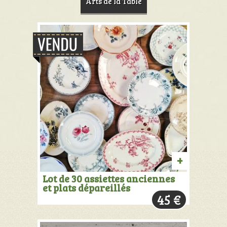
Arts de la Table
PRODUIT
Lot de 30 assiettes anciennes
et plats dépareillés
VENDU:
45
€
+
INFOS