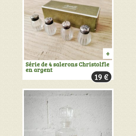
AJOUTER
Série de 4 salerons Christolfle
en argent
AU
19
€
PANIER