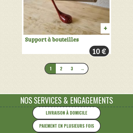
AJOUTER
Support à bouteilles
AU
10
€
PANIER
1
2
3
→
NOS SERVICES
&
ENGAGEMENTS
LIVRAISON À DOMICILE
PAIEMENT EN PLUSIEURS FOIS