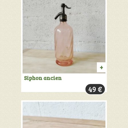
AJOUTER
Siphon ancien
AU
49
€
PANIER