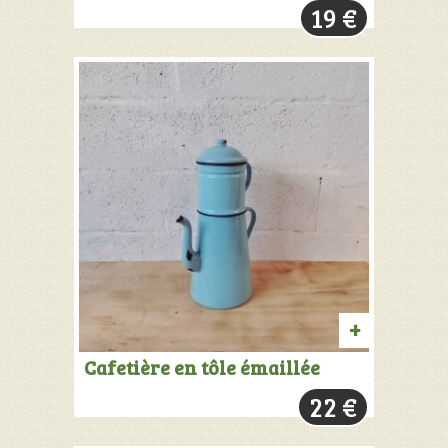
19
€
PANIER
AJOUTER
Cafetière en tôle émaillée
AU
22
€
PANIER