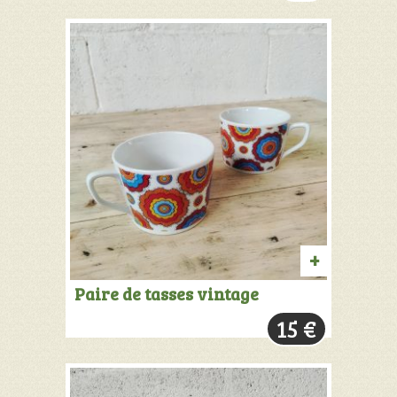
AJOUTER
Paire de tasses vintage
AU
15
€
PANIER