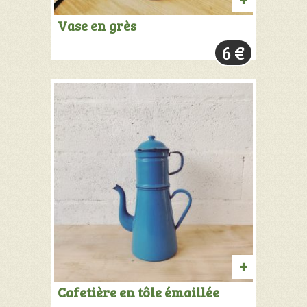
AJOUTER
Vase en grès
AU
6
€
PANIER
AJOUTER
Cafetière en tôle émaillée
AU