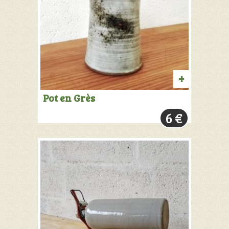
AJOUTER
Pot en Grès
AU
6
€
PANIER