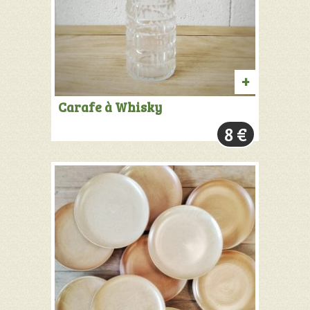
AJOUTER
Carafe à Whisky
AU
8
€
PANIER