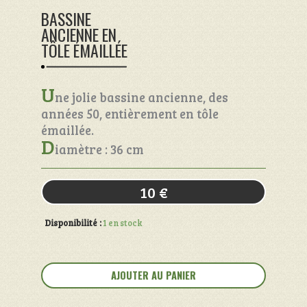
BASSINE
ANCIENNE EN
TÔLE ÉMAILLÉE
U
ne jolie bassine ancienne, des
années 50, entièrement en tôle
émaillée.
D
iamètre : 36 cm
10
€
Disponibilité :
1 en stock
quantité
de
AJOUTER AU PANIER
Bassine
ancienne