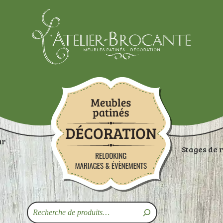
Atelier-brocante
ur
Stages de 
ON
RANGEMENTS
TABLES
ASSISES
ART
Recherche