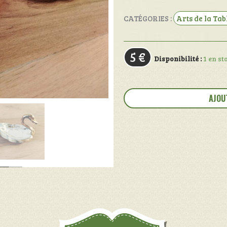
CATÉGORIES :
Arts de la Tab
5
€
Disponibilité :
1 en st
quantité
de
AJOU
Coupelles
cygne