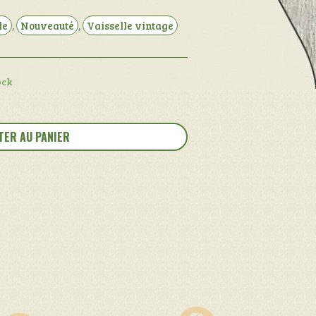
le
,
Nouveauté
,
Vaisselle vintage
ock
TER AU PANIER