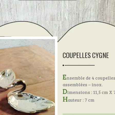
COUPELLES CYGNE
E
nsemble de 4 coupelle
assemblées – inox.
D
imensions : 11,5 cm X 
H
auteur : 7 cm