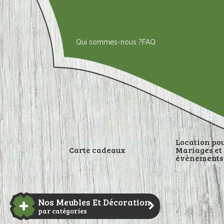
Aller
au
contenu
Qui sommes-nous ?
FAQ
Location po
Carte cadeaux
Mariages et
évènements
DÉCORATI
Nos Meubles Et Décoration
par catégories