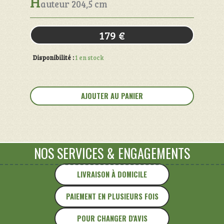
H
auteur 204,5 cm
179
€
Disponibilité :
1 en stock
quantité
de
AJOUTER AU PANIER
Vitrine
bibliothèque
Lin
&
Bois
NOS SERVICES
&
ENGAGEMENTS
LIVRAISON À DOMICILE
PAIEMENT EN PLUSIEURS FOIS
POUR CHANGER D'AVIS