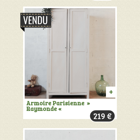
PRODUIT
Armoire Parisienne »
Raymonde «
VENDU:
219
€
+
INFOS