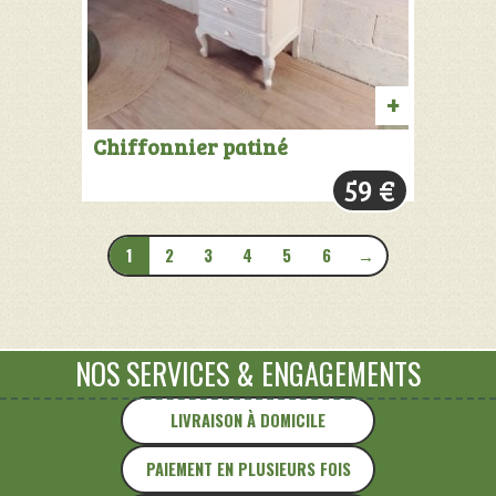
AJOUTER
Chiffonnier patiné
AU
59
€
PANIER
1
2
3
4
5
6
→
NOS SERVICES
&
ENGAGEMENTS
LIVRAISON À DOMICILE
PAIEMENT EN PLUSIEURS FOIS