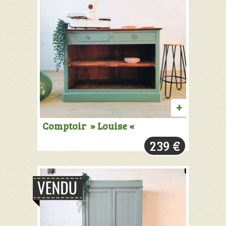
AJOUTER
Comptoir » Louise «
AU
239
€
PANIER