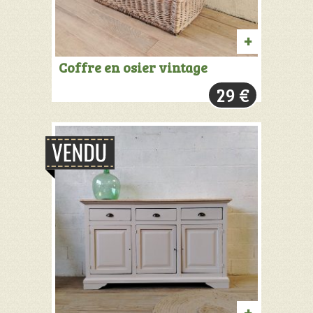
PRODUIT
Coffre en osier vintage
VENDU:
29
€
+
INFOS