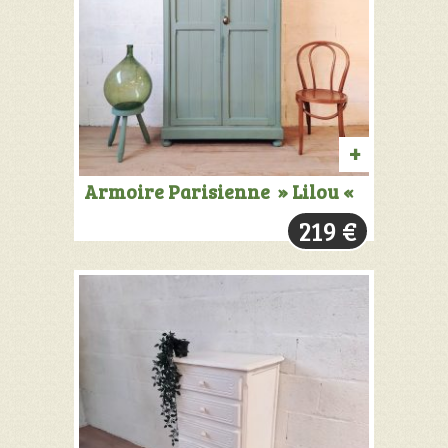
PRODUIT
Armoire Parisienne » Lilou «
VENDU:
219
€
+
INFOS