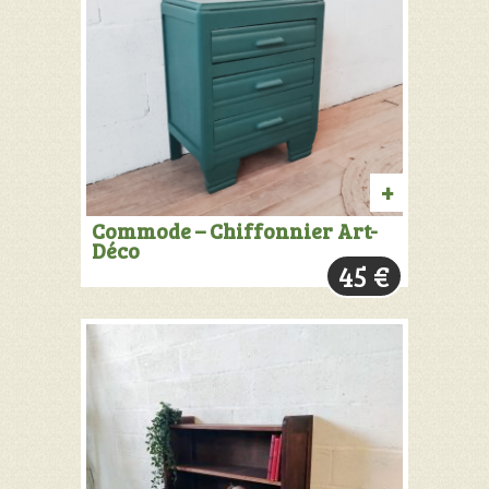
AJOUTER
Commode – Chiffonnier Art-
Déco
AU
45
€
PANIER