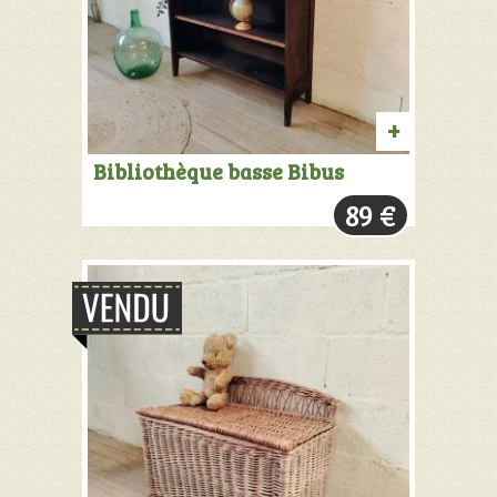
AJOUTER
Bibliothèque basse Bibus
AU
89
€
PANIER