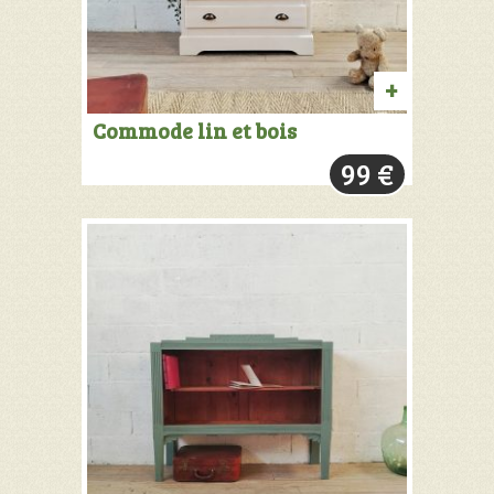
AJOUTER
Commode lin et bois
AU
99
€
PANIER