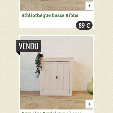
AJOUTER
Bibliothèque basse Bibus
AU
89
€
PANIER
PRODUIT