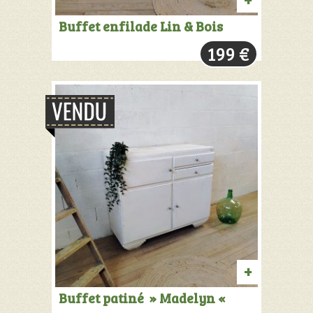
PRODUIT
Buffet enfilade Lin & Bois
VENDU:
199
€
+
INFOS
PRODUIT
Buffet patiné » Madelyn «
VENDU: