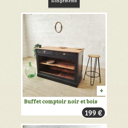
Rangements
AJOUTER
Buffet comptoir noir et bois
AU
199
€
PANIER