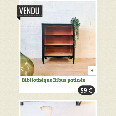
PRODUIT
Bibliothèque Bibus patinée
VENDU:
59
€
+
INFOS