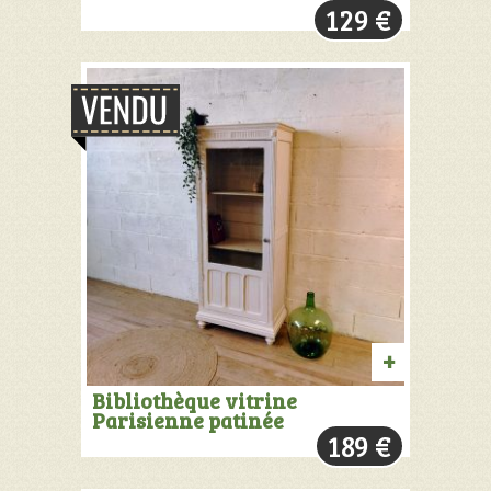
129
€
+
INFOS
PRODUIT
Bibliothèque vitrine
Parisienne patinée
VENDU:
189
€
+
INFOS