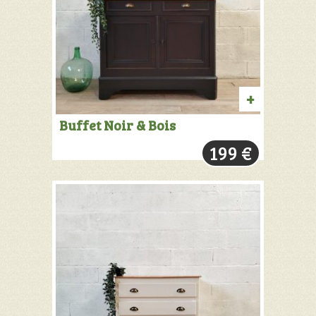
AJOUTER
Buffet Noir & Bois
AU
199
€
PANIER