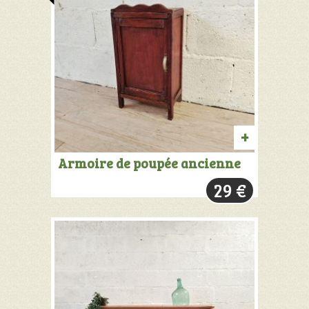
PRODUIT
Armoire de poupée ancienne
VENDU:
29
€
+
INFOS