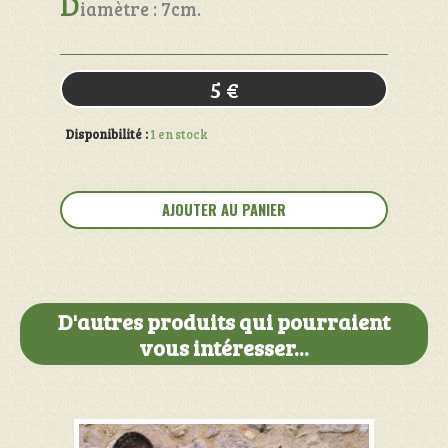
D
iamètre : 7cm.
5
€
Disponibilité :
1 en stock
quantité
de
AJOUTER AU PANIER
Sel
et
poivre
en
grès
D'autres produits qui pourraient
vous intéresser...