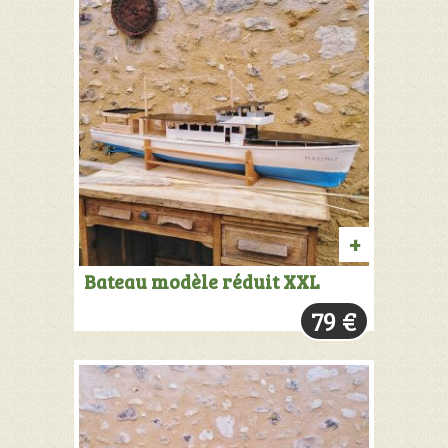
AJOUTER
Bateau modèle réduit XXL
AU
79
€
PANIER