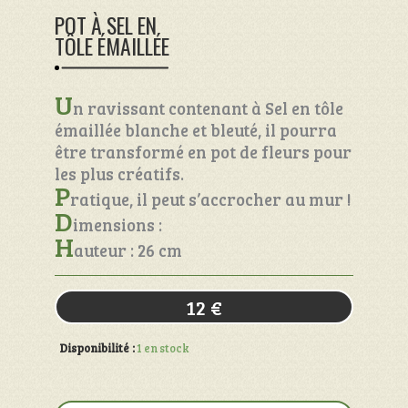
POT À SEL EN
TÔLE ÉMAILLÉE
U
n ravissant contenant à Sel en tôle
émaillée blanche et bleuté, il pourra
être transformé en pot de fleurs pour
les plus créatifs.
P
ratique, il peut s’accrocher au mur !
D
imensions :
H
auteur : 26 cm
12
€
Disponibilité :
1 en stock
quantité
de