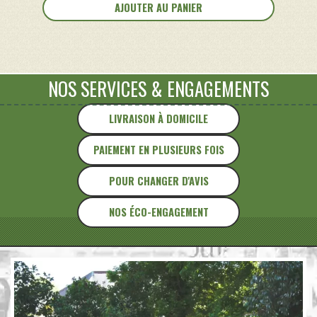
AJOUTER AU PANIER
Pot
à
sel
en
tôle
NOS SERVICES
&
ENGAGEMENTS
émaillée
LIVRAISON À DOMICILE
PAIEMENT EN PLUSIEURS FOIS
POUR CHANGER D'AVIS
NOS ÉCO-ENGAGEMENT