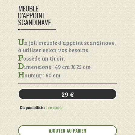
MEUBLE
D’APPOINT
SCANDINAVE
U
n joli meuble d’appoint scandinave,
à utiliser selon vos besoins.
P
ossède un tiroir.
D
imensions : 49 cm X 25 cm
H
auteur : 60 cm
29
€
Disponibilité :
1 en stock
quantité
de
AJOUTER AU PANIER
Meuble