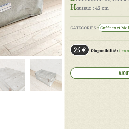
H
auteur : 42 cm
CATÉGORIES :
Coffres et Mal
25
€
Disponibilité :
1 en 
quantité
de
AJOU
Malle
de
voyage
"
Air
France
"