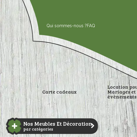
Aller
au
contenu
Qui sommes-nous ?
FAQ
Location po
Carte cadeaux
Mariages et
évènements
DÉCORATI
Nos Meubles Et Décoration
par catégories