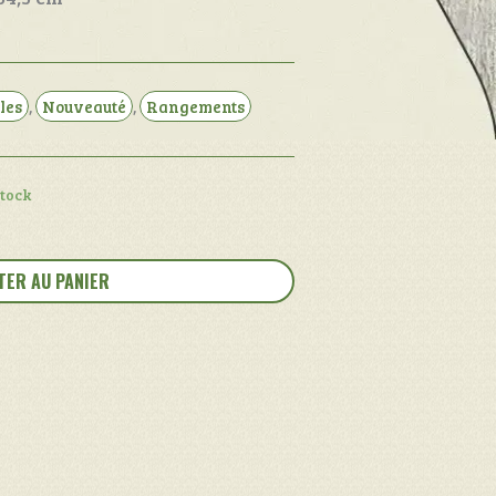
les
,
Nouveauté
,
Rangements
stock
TER AU PANIER