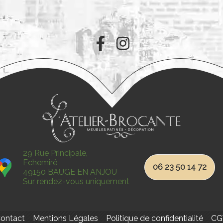
29 Rue Principale,
Echemiré
06 23 50 14 72
49150 BAUGE EN ANJOU
Sur rendez-vous uniquement
ontact
Mentions Légales
Politique de confidentialité
CG