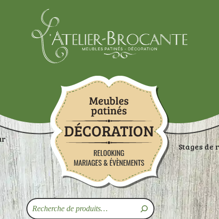
Atelier-brocante
ur
Stages de 
ON
RANGEMENTS
TABLES
ASSISES
ART
Recherche