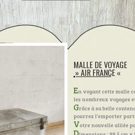
MALLE DE VOYAGE
» AIR FRANCE «
E
n voyant cette malle 
les nombreux voyages et 
G
râce à sa belle conten
pourrez l’emporter part
V
otre nouvelle alliée po
D
imensions : 99,5 cm x 