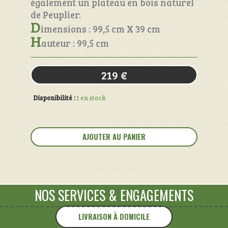
également un plateau en bois naturel
de Peuplier.
D
imensions : 99,5 cm X 39 cm
H
auteur : 99,5 cm
219
€
Disponibilité :
1 en stock
quantité
de
AJOUTER AU PANIER
Buffet
Parisien
NOS SERVICES
&
ENGAGEMENTS
LIVRAISON À DOMICILE