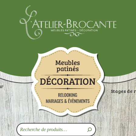
Atelier-brocante
ur
Stages de 
ON
RANGEMENTS
TABLES
ASSISES
ART
Recherche