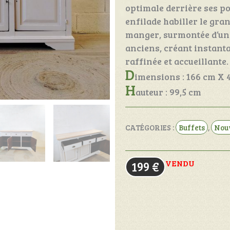
optimale derrière ses po
enfilade habiller le gra
manger, surmontée d’un 
anciens, créant instan
raffinée et accueillante.
D
imensions : 166 cm X 
H
auteur : 99,5 cm
CATÉGORIES :
Buffets
,
Nou
VENDU
199
€