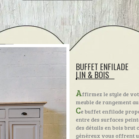
BUFFET ENFILADE
LIN & BOIS
A
ffirmez le style de vo
meuble de rangement au
C
e buffet enfilade prop
entre des surfaces peint
des détails en bois brut
généreux vous offrent 