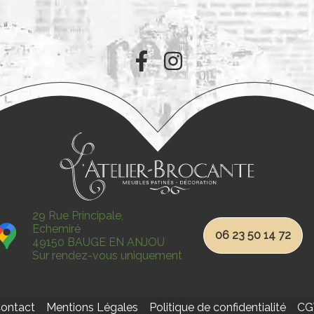
29 Rue Principale,
Echemiré
06 23 50 14 72
49150 BAUGE EN ANJOU
Sur rendez-vous uniquement
ontact
Mentions Légales
Politique de confidentialité
CG