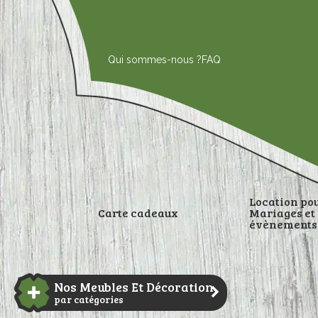
Aller
au
contenu
Qui sommes-nous ?
FAQ
Location po
Carte cadeaux
Mariages et
évènements
DÉCORATI
Nos Meubles Et Décoration
par catégories