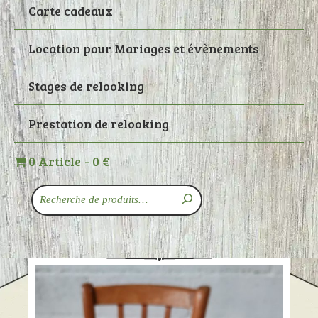
Carte cadeaux
Location pour Mariages et évènements
Stages de relooking
Prestation de relooking
0 Article
0 €
Recherche