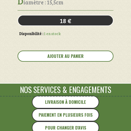
D
iamètre : 15,5cm
18
€
Disponibilité :
1 en stock
quantité
de
AJOUTER AU PANIER
Bonbonnière
"
Malicorne
"
NOS SERVICES
&
ENGAGEMENTS
LIVRAISON À DOMICILE
PAIEMENT EN PLUSIEURS FOIS
POUR CHANGER D'AVIS