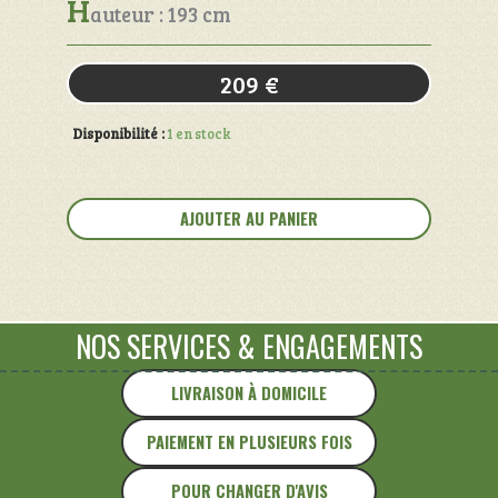
H
auteur : 193 cm
209
€
Disponibilité :
1 en stock
quantité
de
AJOUTER AU PANIER
Armoire
Art-
Déco
NOS SERVICES
&
ENGAGEMENTS
LIVRAISON À DOMICILE
PAIEMENT EN PLUSIEURS FOIS
POUR CHANGER D'AVIS