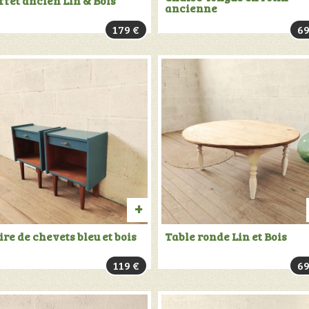
ffet ancien Lin & Bois
ancienne
AU
179
€
6
PANIER
TER
AJOUTER
ire de chevets bleu et bois
Table ronde Lin et Bois
AU
119
€
6
PANIER