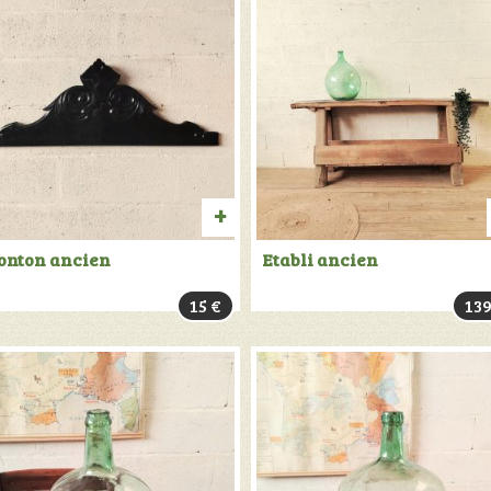
TER
AJOUTER
onton ancien
Etabli ancien
AU
15
€
13
PANIER