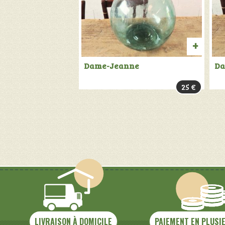
AJOU
Dame-Jeanne
Da
AU
25
€
PANIER
LIVRAISON À DOMICILE
PAIEMENT EN PLUSI