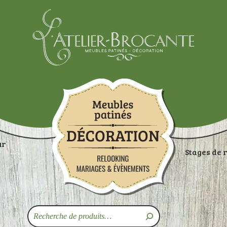
Atelier-brocante
ur
Stages de 
ON
RANGEMENTS
TABLES
ASSISES
ART
Recherche