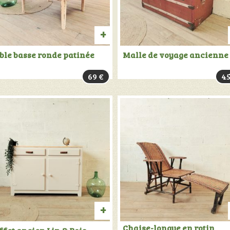
UIT
PRODUIT
ble basse ronde patinée
Malle de voyage ancienne
VENDU:
69
€
4
+
INFOS
TER
AJOUTER
Chaise-longue en rotin