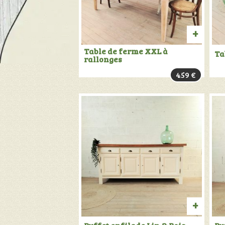
PROD
Table de ferme XXL à
Ta
rallonges
VENDU:
459
€
+
INFOS
AJOU