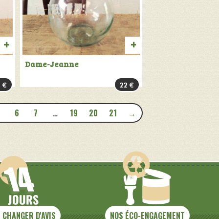
AJOUTER
AJOUTER
Dame-Jeanne
AU
AU
5
€
22
€
PANIER
PANIER
6
7
…
19
20
21
→
 CHANGER D'AVIS
NOS ÉCO-ENGAGEMENT