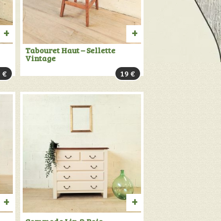
AJOUTER
AJOUTER
Tabouret Haut – Sellette
Vintage
AU
AU
5
€
19
€
PANIER
PANIER
AJOUTER
AJOUTER