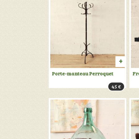
AJOU
Porte-manteau Perroquet
Fr
AU
45
€
PANIER