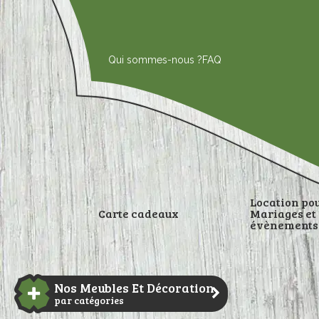
Aller
au
contenu
Qui sommes-nous ?
FAQ
Location po
Carte cadeaux
Mariages et
évènements
DÉCORATI
Nos Meubles Et Décoration
par catégories