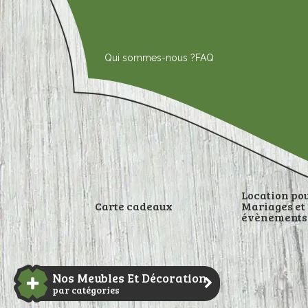
Aller
au
contenu
Qui sommes-nous ?
FAQ
Location po
Carte cadeaux
Mariages et
évènements
DÉCORATI
Nos Meubles Et Décoration
par catégories