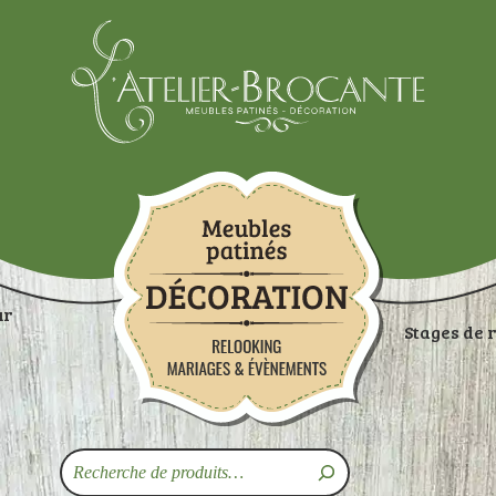
Atelier-brocante
ur
Stages de 
ON
RANGEMENTS
TABLES
ASSISES
ART
Recherche