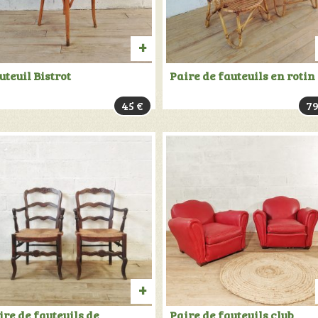
UIT
AJOUTER
uteuil Bistrot
Paire de fauteuils en rotin
AU
45
€
7
PANIER
TER
AJOUTER
ire de fauteuils de
Paire de fauteuils club