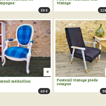
mpagne
vintage
AU
59
€
11
PANIER
TER
AJOUTER
Fauteuil vintage pieds
uteuil médaillon
compas
AU
69
€
3
PANIER