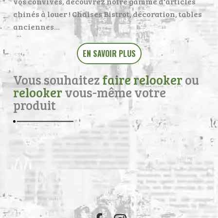
vos convives, découvrez notre gamme d'articles
chinés à louer ! Chaises Bistrot, décoration, tables
anciennes…
EN SAVOIR PLUS
Vous souhaitez
faire relooker
ou
relooker
vous-même votre
produit