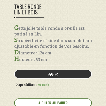
TABLE RONDE
LIN ET BOIS
C
ette jolie table ronde à oreille est
patiné en Lin.
S
a spécificité réside dans son plateau
ajustable en fonction de vos besoins.
D
iamètre : 124 cm
H
auteur : 53 cm
69
€
Disponibilité :
1 en stock
quantité
de
AJOUTER AU PANIER
Table