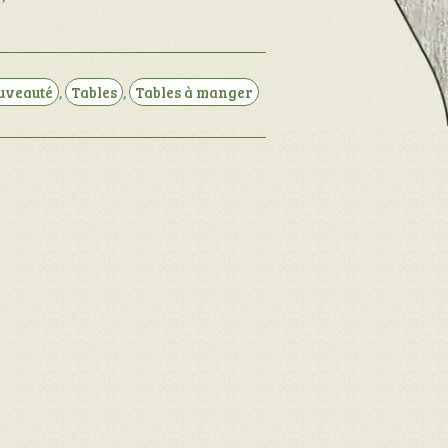
uveauté
,
Tables
,
Tables à manger