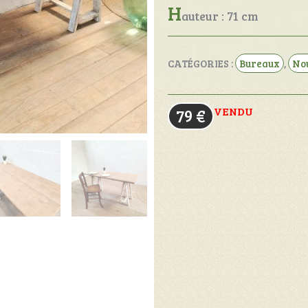
H
auteur : 71 cm
CATÉGORIES :
Bureaux
,
No
VENDU
79
€