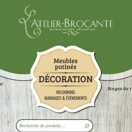
Atelier-brocante
ur
Stages de 
ON
RANGEMENTS
TABLES
ASSISES
ART
Recherche