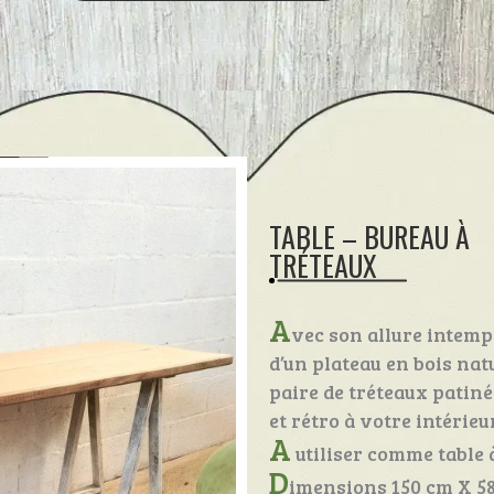
TABLE – BUREAU À
TRÉTEAUX
A
vec son allure intempo
d’un plateau en bois nat
paire de tréteaux patin
et rétro à votre intérieur
A
utiliser comme table 
D
imensions 150 cm X 58