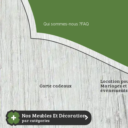
Aller
au
contenu
Qui sommes-nous ?
FAQ
Location po
Carte cadeaux
Mariages et
évènements
DÉCORATI
Nos Meubles Et Décoration
par catégories