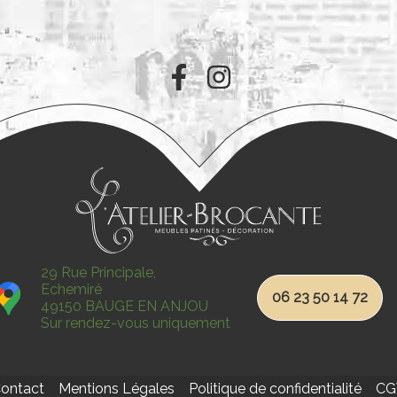
29 Rue Principale,
Echemiré
06 23 50 14 72
49150 BAUGE EN ANJOU
Sur rendez-vous uniquement
ontact
Mentions Légales
Politique de confidentialité
CG