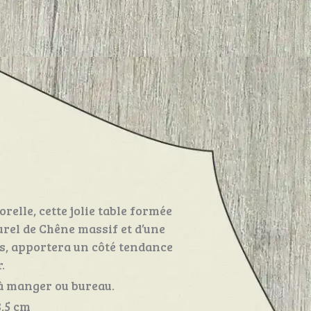
relle, cette jolie table formée
urel de Chêne massif et d’une
és, apportera un côté tendance
.
à manger ou bureau.
,5 cm