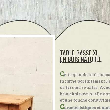
TABLE BASSE XL
EN BOIS NATUREL
C
ette grande table bass
incarne parfaitement l’e
de ferme revisitée. Ave
brut chaleureux, elle a
et une touche conviviale
C
aractéristiques et mat