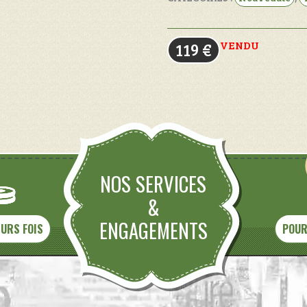
VENDU
119
€
NOS SERVICES
&
ENGAGEMENTS
EURS FOIS
POUR