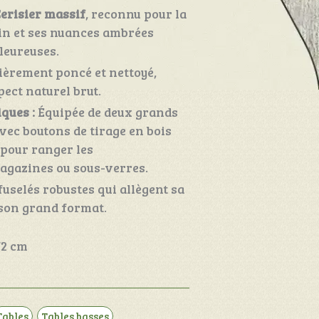
erisier massif
, reconnu pour la
in et ses nuances ambrées
leureuses.
ièrement poncé et nettoyé,
pect naturel brut.
ques :
Équipée de deux grands
avec boutons de tirage en bois
 pour ranger les
gazines ou sous-verres.
fuselés robustes qui allègent sa
 son grand format.
72 cm
Tables
,
Tables basses