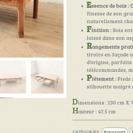
E
ssence de bois :
C
finesse de son gra
naturellement cha
F
inition :
Bois ent
laissé dans son as
R
angements prati
tiroirs en façade 
d’origine, parfaits
télécommandes, ma
P
iètement :
Pieds 
silhouette malgré
D
imensions : 130 cm X 
H
auteur : 47,5 cm
CATÉGORIES :
Nouveauté
,