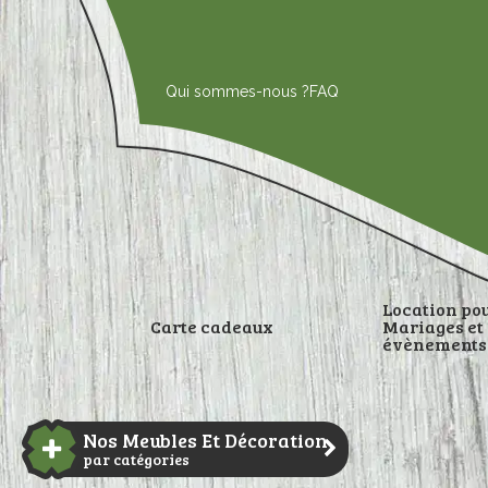
Aller
au
contenu
Qui sommes-nous ?
FAQ
Location po
Carte cadeaux
Mariages et
évènements
DÉCORATI
Nos Meubles Et Décoration
par catégories