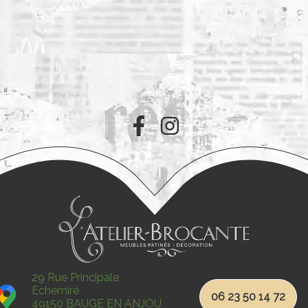
29 Rue Principale,
Echemiré
06 23 50 14 72
49150 BAUGE EN ANJOU