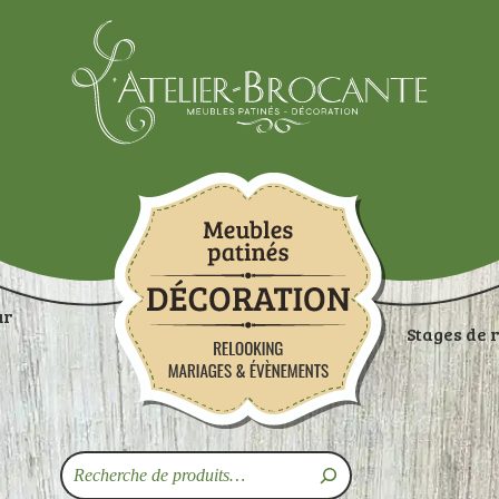
Atelier-brocante
ur
Stages de 
ON
RANGEMENTS
TABLES
ASSISES
ART
Recherche