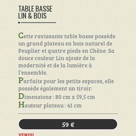
TABLE BASSE
LIN & BOIS
C
ette ravissante table basse possède
un grand plateau en bois naturel de
Peuplier et quatre pieds en Chêne. Sa
douce couleur Lin ajoute de la
modernité et de la lumière à
l’ensemble.
P
arfaite pour les petits espaces, elle
possède également un tiroir.
D
imensions : 80 cm x 59,5 cm
H
auteur plateau : 41 cm
59
€
VENDU