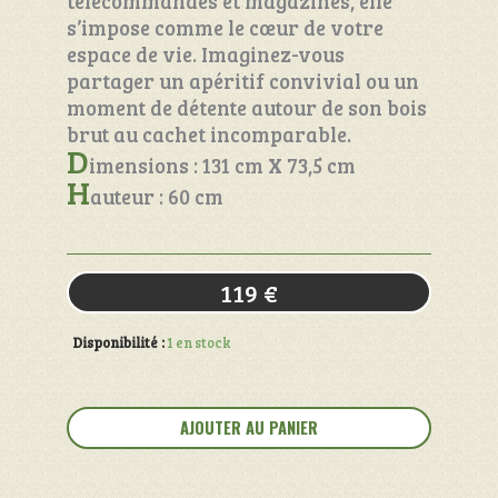
télécommandes et magazines, elle
s’impose comme le cœur de votre
espace de vie. Imaginez-vous
partager un apéritif convivial ou un
moment de détente autour de son bois
brut au cachet incomparable.
D
imensions : 131 cm X 73,5 cm
H
auteur : 60 cm
119
€
Disponibilité :
1 en stock
quantité
de
AJOUTER AU PANIER
Table
basse
fermière