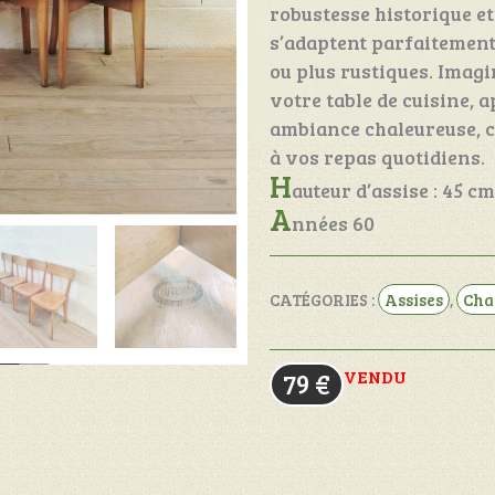
robustesse historique et
s’adaptent parfaitemen
ou plus rustiques. Imagi
votre table de cuisine,
ambiance chaleureuse, c
à vos repas quotidiens.
H
auteur d’assise : 45 cm
A
nnées 60
CATÉGORIES :
Assises
,
Cha
VENDU
79
€