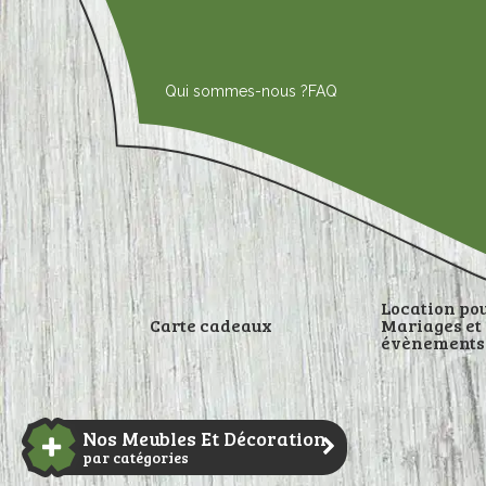
Aller
au
contenu
Qui sommes-nous ?
FAQ
Location po
Carte cadeaux
Mariages et
évènements
DÉCORATI
Nos Meubles Et Décoration
par catégories