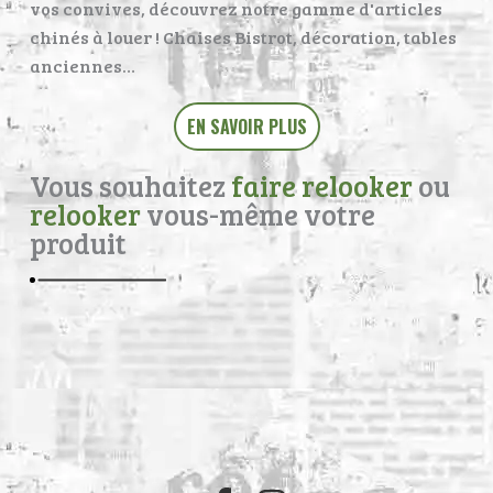
vos convives, découvrez notre gamme d'articles
chinés à louer ! Chaises Bistrot, décoration, tables
anciennes…
EN SAVOIR PLUS
Vous souhaitez
faire relooker
ou
relooker
vous-même votre
produit