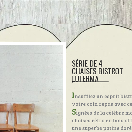
SÉRIE DE 4
CHAISES BISTROT
LUTERMA
I
nsufflez un esprit bist
votre coin repas avec ce
S
ignées de la célèbre m
chaises rétro en bois af
une superbe patine dorée