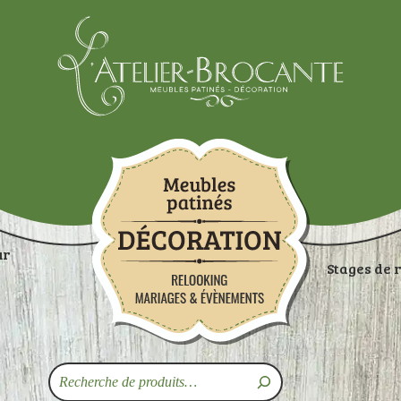
Atelier-brocante
ur
Stages de 
ON
RANGEMENTS
TABLES
ASSISES
ART
Recherche