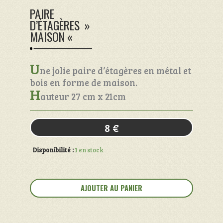
PAIRE
D’ÉTAGÈRES »
MAISON «
U
ne jolie paire d’étagères en métal et
bois en forme de maison.
H
auteur 27 cm x 21cm
8
€
Disponibilité :
1 en stock
quantité
de
AJOUTER AU PANIER
Paire
d'étagères
"