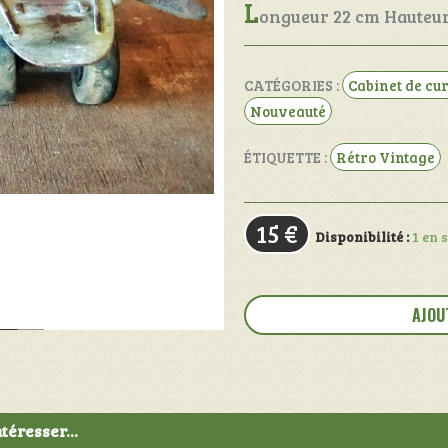
L
ongueur 22 cm Hauteur
CATÉGORIES :
Cabinet de cur
Nouveauté
ÉTIQUETTE :
Rétro Vintage
15
€
Disponibilité :
1 en 
quantité
de
AJOU
Paire
de
patins
à
roulettes
téresser...