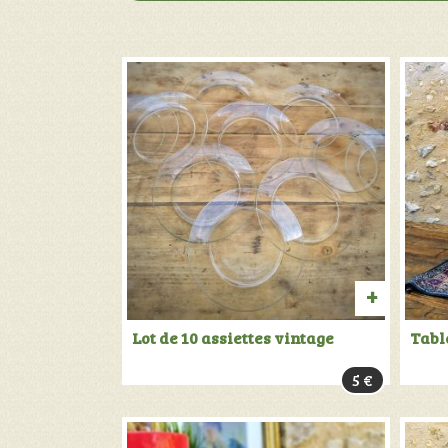
AJOUTE
Lot de 10 assiettes vintage
Table
AU
5
€
PANIER