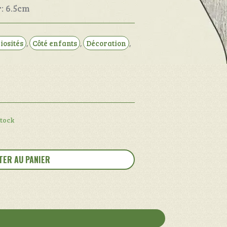
: 6.5cm
iosités
,
Côté enfants
,
Décoration
,
stock
TER AU PANIER