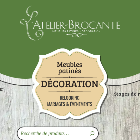
Atelier-brocante
ur
Stages de 
ON
RANGEMENTS
TABLES
ASSISES
ART
Recherche