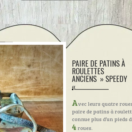
PAIRE DE PATINS À
ROULETTES
ANCIENS » SPEEDY
«
A
vec leurs quatre roues 
paire de patins à roulet
connue plus d’un pieds d
4
roues.