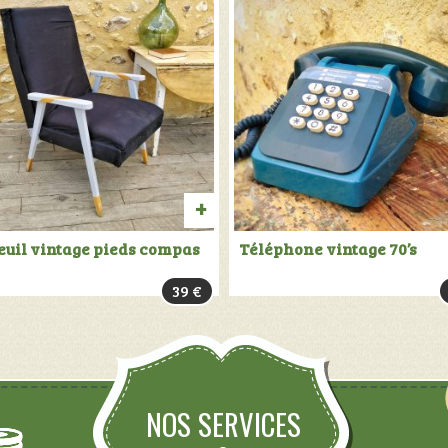
R
AJOUTER
euil vintage pieds compas
Téléphone vintage 70’s
AU
39
€
PANIER
NOS SERVICES