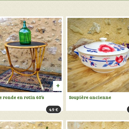
anciens
"
Speedy
"
R
AJOUTER
 ronde en rotin 60’s
Soupière ancienne
AU
49
€
PANIER