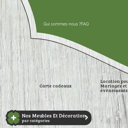
Aller
au
contenu
Qui sommes-nous ?
FAQ
Location po
Carte cadeaux
Mariages et
évènements
DÉCORATI
Nos Meubles Et Décoration
par catégories