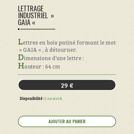
LETTRAGE
INDUSTRIEL »
GAIA «
L
ettres en bois patiné formant le mot
» GAIA « , à détourner.
D
imensions d’une lettre :
H
auteur : 64 cm
29
€
Disponibilité :
1 en stock
quantité
de
AJOUTER AU PANIER
Lettrage
Industriel