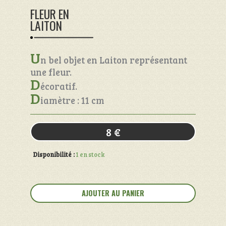
FLEUR EN
LAITON
U
n bel objet en Laiton représentant
une fleur.
D
écoratif.
D
iamètre : 11 cm
8
€
Disponibilité :
1 en stock
quantité
de
AJOUTER AU PANIER
Fleur
en
Laiton