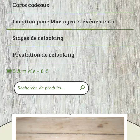
Carte cadeaux
Location pour Mariages et évènements
Stages de relooking
Prestation de relooking
0 Article
0 €
Recherche