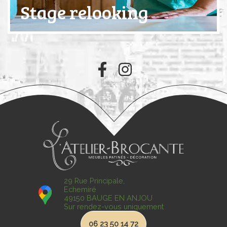
Stage relooking
29 Rue Principale,
Echemiré
49150 BAUGE EN ANJOU
Sur rendez-vous uniquement
06 23 50 14 72