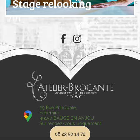
Stage relooking
29 Rue Principale,
Echemiré
49150 BAUGE EN ANJOU
Sur rendez-vous uniquement
06 23 50 14 72