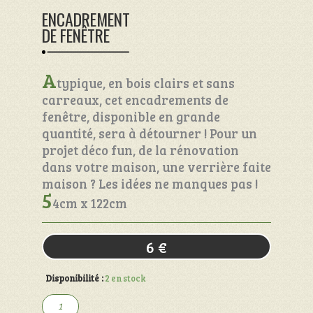
ENCADREMENT
DE FENÊTRE
A
typique, en bois clairs et sans
carreaux, cet encadrements de
fenêtre, disponible en grande
quantité, sera à détourner ! Pour un
projet déco fun, de la rénovation
dans votre maison, une verrière faite
maison ? Les idées ne manques pas !
5
4cm x 122cm
6
€
Disponibilité :
2 en stock
quantité