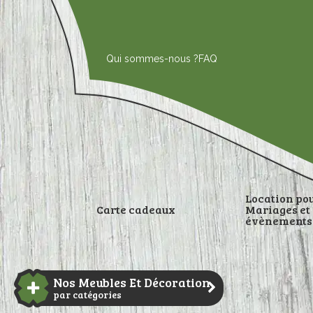
Aller
au
contenu
Qui sommes-nous ?
FAQ
Location po
Carte cadeaux
Mariages et
évènements
DÉCORATI
Nos Meubles Et Décoration
par catégories