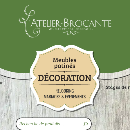
Atelier-brocante
ur
Stages de 
ON
RANGEMENTS
TABLES
ASSISES
ART
Recherche