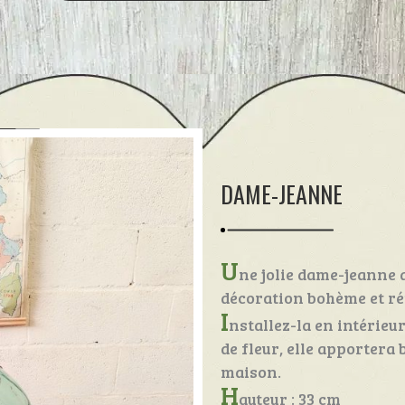
DAME-JEANNE
U
ne jolie dame-jeanne 
décoration bohème et ré
I
nstallez-la en intérieu
de fleur, elle apportera
maison.
H
auteur : 33 cm