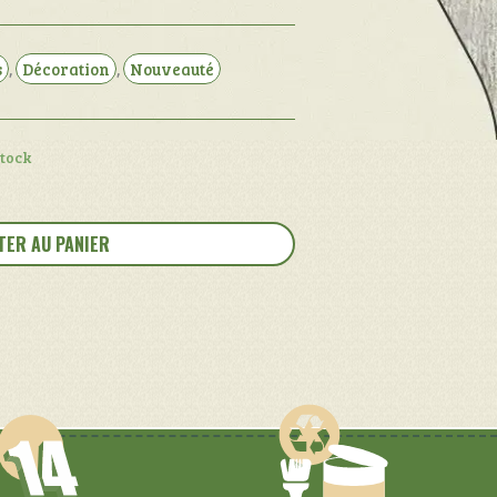
s
,
Décoration
,
Nouveauté
stock
TER AU PANIER