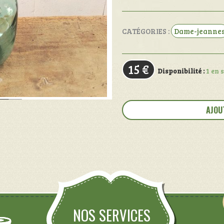
CATÉGORIES :
Dame-jeanne
15
€
Disponibilité :
1 en 
quantité
de
AJOU
Dame-
Jeanne
NOS SERVICES