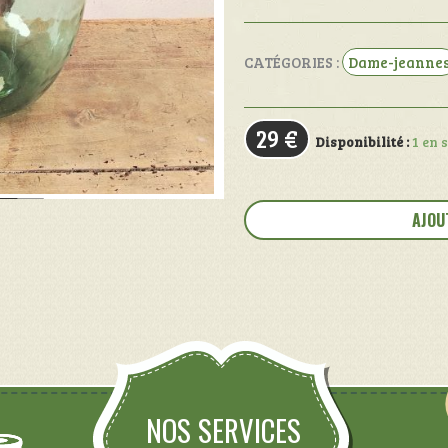
CATÉGORIES :
Dame-jeanne
29
€
Disponibilité :
1 en 
quantité
de
AJOU
Dame-
Jeanne
NOS SERVICES