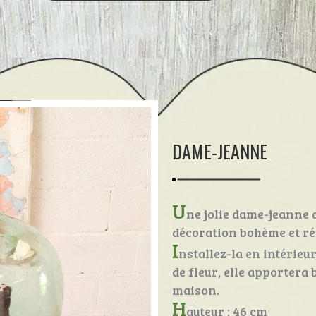
DAME-JEANNE
U
ne jolie dame-jeanne 
décoration bohème et ré
I
nstallez-la en intérieu
de fleur, elle apportera
maison.
H
auteur : 46 cm