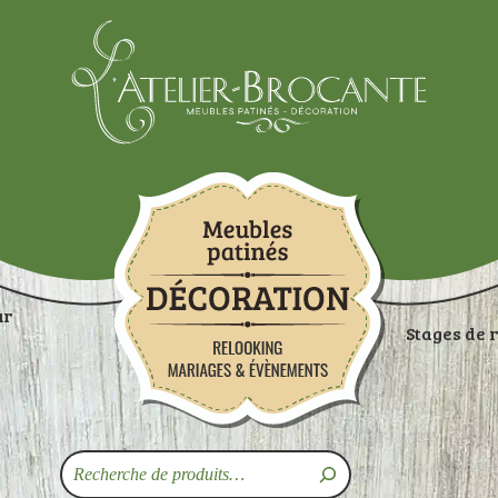
Atelier-brocante
ur
Stages de 
ON
RANGEMENTS
TABLES
ASSISES
ART
Recherche