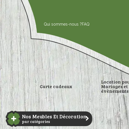
Aller
au
contenu
Qui sommes-nous ?
FAQ
Location po
Carte cadeaux
Mariages et
évènements
DÉCORATI
Nos Meubles Et Décoration
par catégories