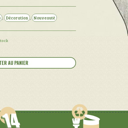
s
,
Décoration
,
Nouveauté
stock
TER AU PANIER