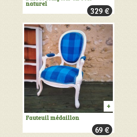
naturel
AU
329
€
PANIER
AJOUTER
Fauteuil médaillon
AU
69
€
PANIER