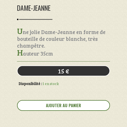
DAME-JEANNE
U
ne jolie Dame-Jeanne en forme de
bouteille de couleur blanche, très
champêtre.
H
auteur 35cm
15
€
Disponibilité :
1 en stock
quantité
de
AJOUTER AU PANIER
Dame-
jeanne